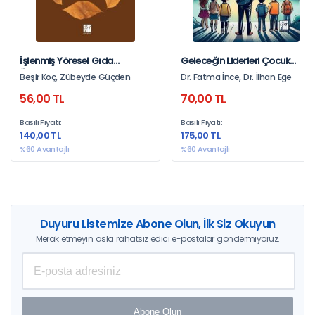
İşlenmiş Yöresel Gıda
Geleceğin Liderleri Çocuk
Ürünlerinin Yerel Kalkınmaya
Girişimcilik
Beşir Koç, Zübeyde Güçden
Dr. Fatma İnce, Dr. İlhan Ege
Katkısı
56,00 TL
70,00 TL
Basılı Fiyatı:
Basılı Fiyatı:
140,00 TL
175,00 TL
%60 Avantajlı
%60 Avantajlı
Duyuru Listemize Abone Olun, İlk Siz Okuyun
Merak etmeyin asla rahatsız edici e-postalar göndermiyoruz.
Abone Olun