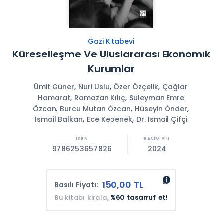
Gazi Kitabevi
Küreselleşme Ve Uluslararası Ekonomık
Kurumlar
,
,
,
Ümit Güner
Nuri Uslu
Özer Özçelik
Çağlar
,
,
Hamarat
Ramazan Kılıç
Süleyman Emre
,
,
,
Özcan
Burcu Mutan Özcan
Hüseyin Önder
,
,
İsmail Balkan
Ece Kepenek
Dr. İsmail Çifçi
9786253657826
2024
150,00 TL
Basılı Fiyatı:
Bu kitabı kirala,
%60 tasarruf et!