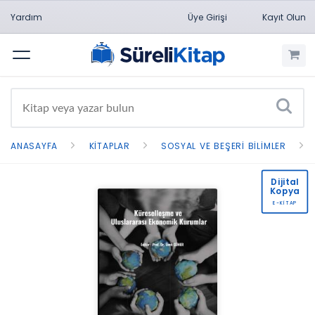
Yardım
Üye Girişi
Kayıt Olun
Menü
ANASAYFA
KITAPLAR
SOSYAL VE BEŞERI BILIMLER
Dijital
Kopya
E-KİTAP