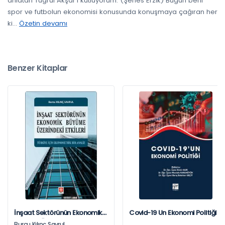
anlatan Tuğrul Akşar’ı kutluyorum. (Şenes Erzik) Bugün beni
spor ve futbolun ekonomisi konusunda konuşmaya çağıran her
ki
...
Özetin devamı
Benzer Kitaplar
İnşaat Sektörünün Ekonomik
Covid-19 Un Ekonomi Politiği
Büyüme Üzerindeki Etkileri:
Burcu Kılınç Savrul