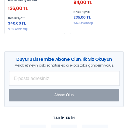
94,00 TL
Türkiye İçin Ekonometrik Bir
136,00 TL
Analiz
Basılı Fiyatı:
235,00 TL
Basılı Fiyatı:
340,00 TL
%60 Avantajlı
%60 Avantajlı
Duyuru Listemize Abone Olun, İlk Siz Okuyun
Merak etmeyin asla rahatsız edici e-postalar göndermiyoruz.
Abone Olun
TAKİP EDİN