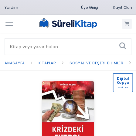
Yardım
Üye Girişi
Kayıt Olun
Menü
ANASAYFA
KITAPLAR
SOSYAL VE BEŞERI BILIMLER
Dijital
Kopya
E-KİTAP