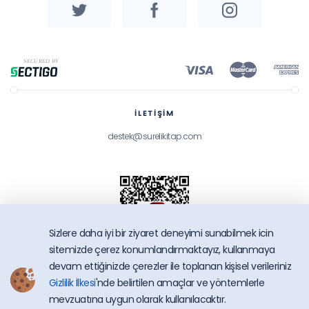
İLETİŞİM
destek@surelikitap.com
Sizlere daha iyi bir ziyaret deneyimi sunabilmek icin
sitemizde çerez konumlandırmaktayız, kullanmaya
devam ettiğinizde çerezler ile toplanan kişisel verileriniz
Gizlilik İlkesi
'nde belirtilen amaçlar ve yöntemlerle
SüreliKitap.com
mevzuatına uygun olarak kullanılacaktır.
Copyright © 2026 - Bütün Hakları Saklıdır.