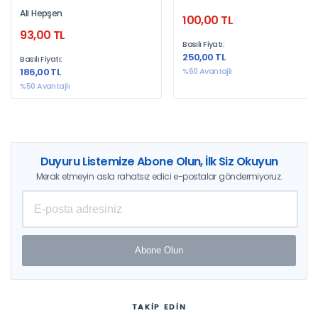
Gayrimenkul Finansman
Yaklaşımlar
Ali Hepşen
100,00 TL
Piyasalarının Rolü Ve
93,00 TL
Gayrimenkul Fiyat
Basılı Fiyatı:
Endekslerinin Önemi
250,00 TL
Basılı Fiyatı:
186,00 TL
%60 Avantajlı
%50 Avantajlı
Duyuru Listemize Abone Olun, İlk Siz Okuyun
Merak etmeyin asla rahatsız edici e-postalar göndermiyoruz.
Abone Olun
TAKİP EDİN