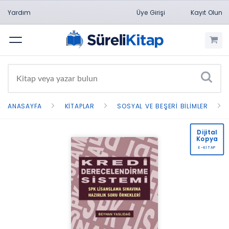
Yardım
Üye Girişi
Kayıt Olun
Menü
ANASAYFA
KITAPLAR
SOSYAL VE BEŞERI BILIMLER
Dijital
Kopya
E-KİTAP