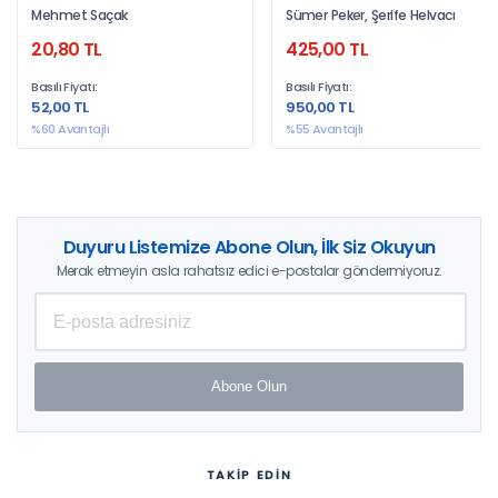
Mehmet Saçak
Sümer Peker, Şerife Helvacı
20,80 TL
425,00 TL
Basılı Fiyatı:
Basılı Fiyatı:
52,00 TL
950,00 TL
%60 Avantajlı
%55 Avantajlı
Duyuru Listemize Abone Olun, İlk Siz Okuyun
Merak etmeyin asla rahatsız edici e-postalar göndermiyoruz.
Abone Olun
TAKİP EDİN