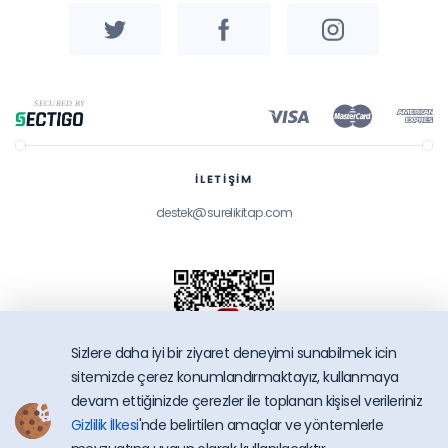
İLETİŞİM
destek@surelikitap.com
Sizlere daha iyi bir ziyaret deneyimi sunabilmek icin
sitemizde çerez konumlandırmaktayız, kullanmaya
devam ettiğinizde çerezler ile toplanan kişisel verileriniz
Gizlilik İlkesi
'nde belirtilen amaçlar ve yöntemlerle
SüreliKitap.com