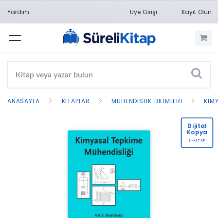
Yardım
Üye Girişi
Kayıt Olun
Menü
ANASAYFA
KITAPLAR
MÜHENDISLIK BILIMLERI
KIM
Dijital
Kopya
E-KİTAP