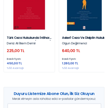
Türk Ceza Hukukunda İntihara
Askerî Ceza Ve Disiplin Hukuku
Yönlendirme Suçu (Tck M. 84)
Deniz Ali İlkem Demir
Olgun Değirmenci
– Ceza Hukuku Monografileri
225,00 TL
640,00 TL
–
Basılı Fiyatı:
Basılı Fiyatı:
450,00 TL
1.280,00 TL
%50 Avantajlı
%50 Avantajlı
Duyuru Listemize Abone Olun, İlk Siz Okuyun
Merak etmeyin asla rahatsız edici e-postalar göndermiyoruz.