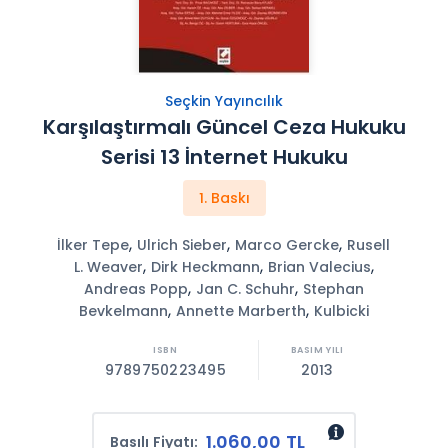
Seçkin Yayıncılık
Karşılaştırmalı Güncel Ceza Hukuku
Serisi 13 İnternet Hukuku
1. Baskı
,
,
,
İlker Tepe
Ulrich Sieber
Marco Gercke
Rusell
,
,
,
L. Weaver
Dirk Heckmann
Brian Valecius
,
,
Andreas Popp
Jan C. Schuhr
Stephan
,
,
Bevkelmann
Annette Marberth
Kulbicki
9789750223495
2013
1.060,00 TL
Basılı Fiyatı: