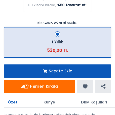
Bu kitabı kirala,
%50 tasarruf et!
KİRALAMA DÖNEMİ SEÇİN:
1 Yıllık
530,00 TL
Sepete Ekle
Hemen Kirala
Özet
Künye
DRM Koşulları
İnternet hukuku hızla bağımsız bilim dalı olma yolunda