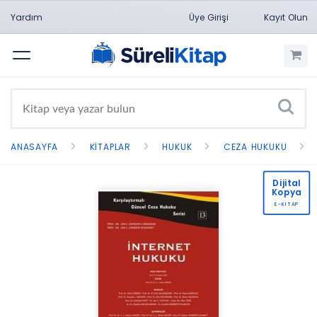
Yardım
Üye Girişi
Kayıt Olun
Menü
ANASAYFA
KITAPLAR
HUKUK
CEZA HUKUKU
Dijital
Kopya
E-KİTAP