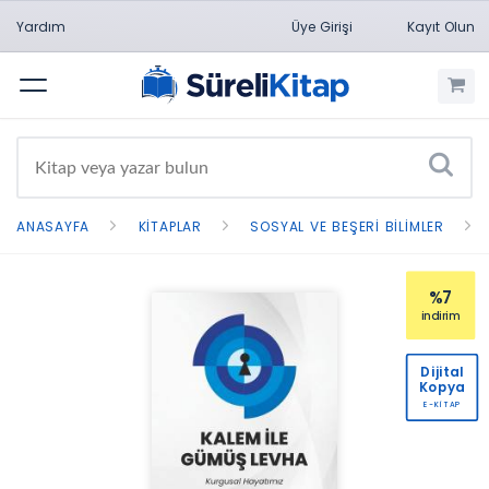
Yardım
Üye Girişi
Kayıt Olun
Menü
ANASAYFA
KITAPLAR
SOSYAL VE BEŞERI BILIMLER
%7
indirim
Dijital
Kopya
E-KİTAP