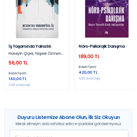
İş Yaşamında Yalnızlık
Nöro-Psikolojik Danışma
Hüseyin Çiçek, Yaşare Özmen
189,00 TL
Ulukan
56,00 TL
Basılı Fiyatı:
420,00 TL
Basılı Fiyatı:
140,00 TL
%55 Avantajlı
%60 Avantajlı
Duyuru Listemize Abone Olun, İlk Siz Okuyun
Merak etmeyin asla rahatsız edici e-postalar göndermiyoruz.