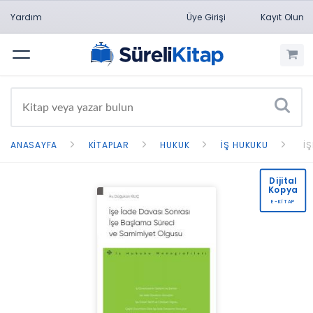
Yardım
Üye Girişi
Kayıt Olun
Menü
ANASAYFA
KITAPLAR
HUKUK
İŞ HUKUKU
İ
Dijital
Kopya
E-KİTAP