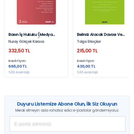
Basın İş Hukuku (Medya
Belirsiz Alacak Davası Ve
Çalışma İlişkileri)
İşçilik Alacaklarında
Nuray Gökçek Karaca
Tolga Erkoçkar
Uygulanabilirliği – İş Hukuku
332,50 TL
215,00 TL
Monografileri –
Basılı Fiyatı:
Basılı Fiyatı:
665,00 TL
430,00 TL
%50 Avantajlı
%50 Avantajlı
Duyuru Listemize Abone Olun, İlk Siz Okuyun
Merak etmeyin asla rahatsız edici e-postalar göndermiyoruz.