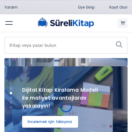
200 TL ve üzeri
Yardım
Üye Girişi
Kayıt Olun
alışverişlerinizde
Menü
kullanabileceğiniz 10 TL
Hediye Çeki fırsatı!
10TL
Dijital Kitap Kiralama Modeli
ile maliyet avantajlarını
yakalayın!
İncelemek için tıklayınız