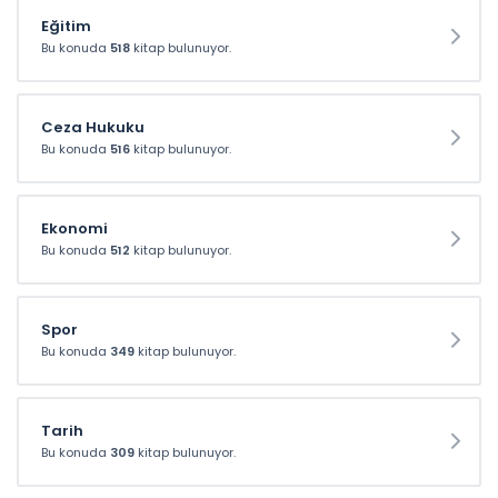
200 TL ve üzeri
Eğitim
alışverişlerinizde
Bu konuda
518
kitap bulunuyor.
kullanabileceğiniz 10 TL
Hediye Çeki fırsatı!
Ceza Hukuku
Bu konuda
516
kitap bulunuyor.
10TL
Ekonomi
Bu konuda
512
kitap bulunuyor.
Spor
Bu konuda
349
kitap bulunuyor.
Tarih
Bu konuda
309
kitap bulunuyor.