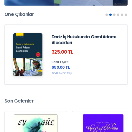
Öne Çıkanlar
En İyi Hukuk İçerikleri
Deniz İş Hukukunda Gemi Adamı
SüreliKitap'da!
Alacakları
325,00 TL
İncelemek için tıklayınız
Basılı Fiyatı:
650,00 TL
%50 Avantajlı
Son Gelenler
En İyi Mühendislik İçerikleri
SüreliKitap'da!