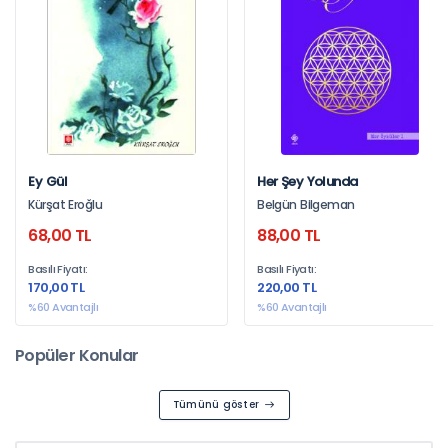
İncelemek için tıklayınız
Ey Gül
Her Şey Yolunda
En İyi Sosyal ve Beşeri Bilim
Kürşat Eroğlu
Belgün Bilgeman
Kitapları SüreliKitap'da!
68,00 TL
88,00 TL
Basılı Fiyatı:
Basılı Fiyatı:
İncelemek için tıklayınız
170,00 TL
220,00 TL
%60 Avantajlı
%60 Avantajlı
Popüler Konular
Tümünü göster
SüreliKitap'dan yapacağınız