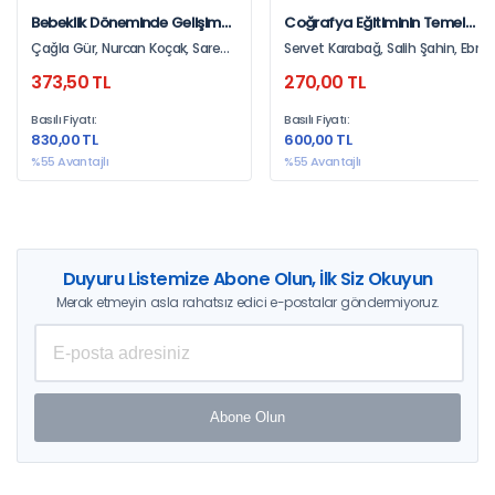
Bebeklik Döneminde Gelişim
Coğrafya Eğitiminin Temel
Ve Eğitim
Eksenleri
Çağla Gür, Nurcan Koçak, Sarem
Servet Karabağ, Salih Şahin, Ebru
Özdemir
Gençtürk Güven, Bahaddin
373,50 TL
270,00 TL
Şahin, Nurcan Demiralp, Songül
Aslan, Adnan Kan, Bilgen Orhan,
Basılı Fiyatı:
Basılı Fiyatı:
Hülya Yiğit Özüdoğru, Fatma
830,00 TL
600,00 TL
Torun, Murat Gülbetekin, Nazan
Karakaş Özür, Alper Koçak,
%55 Avantajlı
%55 Avantajlı
Serkan Kırkeser
Duyuru Listemize Abone Olun, İlk Siz Okuyun
Merak etmeyin asla rahatsız edici e-postalar göndermiyoruz.
Abone Olun