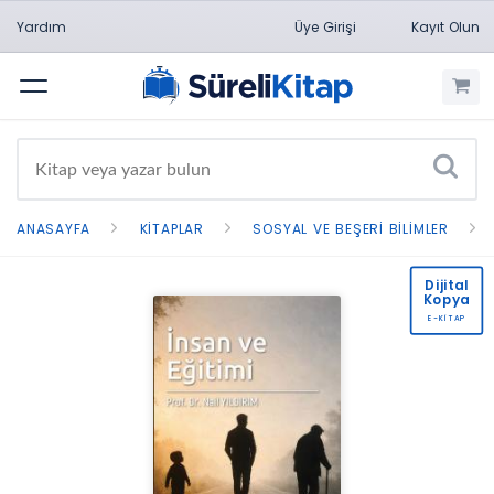
Yardım
Üye Girişi
Kayıt Olun
Menü
ANASAYFA
KITAPLAR
SOSYAL VE BEŞERI BILIMLER
Dijital
Kopya
E-KİTAP