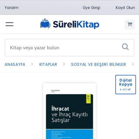
Yardım
Üye Girişi
Kayıt Olun
Menü
ANASAYFA
KITAPLAR
SOSYAL VE BEŞERI BILIMLER
Dijital
Kopya
E-KİTAP