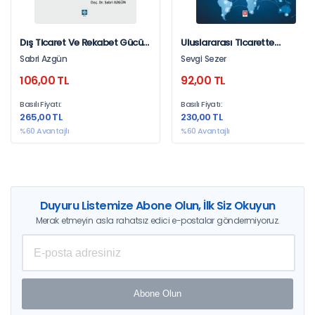
Dış Ticaret Ve Rekabet Gücü
Uluslararası Ticarette
Sabri Azgün
Rekabet Stratejileri Sevgi
Sabri Azgün
Sevgi Sezer
Sezer
106,00 TL
92,00 TL
Basılı Fiyatı:
Basılı Fiyatı:
265,00 TL
230,00 TL
%60 Avantajlı
%60 Avantajlı
Duyuru Listemize Abone Olun, İlk Siz Okuyun
Merak etmeyin asla rahatsız edici e-postalar göndermiyoruz.
Abone Olun