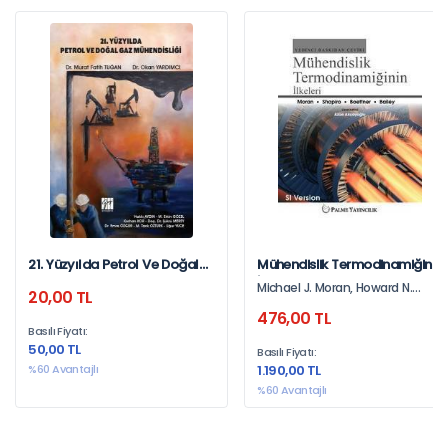
21. Yüzyılda Petrol Ve Doğal
Mühendislik Termodinamiğinin
Gaz Mühendisliği
İlkeleri
Michael J. Moran, Howard N.
20,00 TL
Shapiro, Daisie D. Boettner,
476,00 TL
Margaret B. Bailey
Basılı Fiyatı:
50,00 TL
Basılı Fiyatı:
%60 Avantajlı
1.190,00 TL
%60 Avantajlı