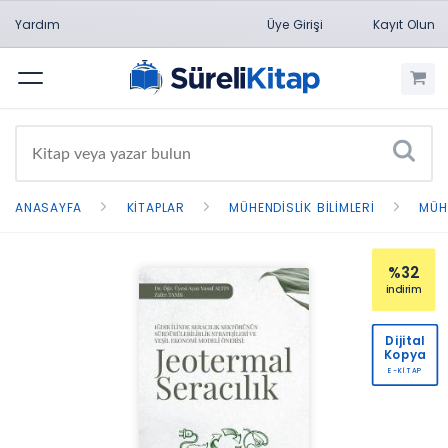
Yardım
Üye Girişi
Kayıt Olun
Menü
ANASAYFA
KITAPLAR
MÜHENDISLIK BILIMLERI
MÜH
%32
indirim
Dijital
Kopya
E-KİTAP