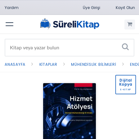
Yardım
Üye Girişi
Kayıt Olun
Menü
ANASAYFA
KITAPLAR
MÜHENDISLIK BILIMLERI
END
Dijital
Kopya
E-KİTAP