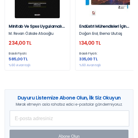
Minitab Ve Spss Uygulamalı
Endüstri Mühendisleri İçin
İstatistiksel Kalite Kontrol
İmalat Süreçleri Metal Döküm
M. Revan Özkale Atıcıoğlu
Doğan Erol, Berna Ulutaş
Süreçleri – Birleştirme
234,00 TL
134,00 TL
Süreçleri – Talaşlı İmalat
Süreçleri
Basılı Fiyatı:
Basılı Fiyatı:
585,00 TL
335,00 TL
%60 Avantajlı
%60 Avantajlı
Duyuru Listemize Abone Olun, İlk Siz Okuyun
Merak etmeyin asla rahatsız edici e-postalar göndermiyoruz.
Abone Olun