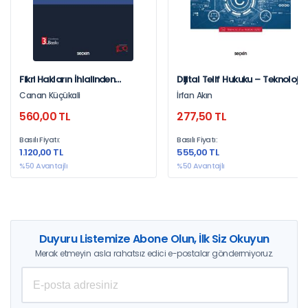
Fikri Hakların İhlalinden
Dijital Telif Hukuku – Teknoloji
Kaynaklanan Tazminat
Ve Hukuk Dizisi –
Canan Küçükali
İrfan Akın
Davası
560,00 TL
277,50 TL
Basılı Fiyatı:
Basılı Fiyatı:
1.120,00 TL
555,00 TL
%50 Avantajlı
%50 Avantajlı
Duyuru Listemize Abone Olun, İlk Siz Okuyun
Merak etmeyin asla rahatsız edici e-postalar göndermiyoruz.