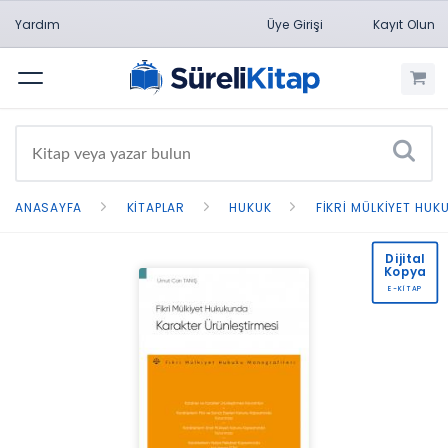
Yardım
Üye Girişi
Kayıt Olun
Menü
ANASAYFA
KITAPLAR
HUKUK
FIKRI MÜLKIYET HUK
Dijital
Kopya
E-KİTAP