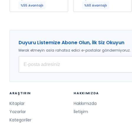
Demirağ, Songül Budak
%55 Avantajlı
%60 Avantajlı
Diler, M. Sinan Binici, Günsel
Bingöl, Mehmet Sözbilen,
Yeter Şimşekli
Duyuru Listemize Abone Olun, İlk Siz Okuyun
Merak etmeyin asla rahatsız edici e-postalar göndermiyoruz.
ARAŞTIRIN
HAKKIMIZDA
Kitaplar
Hakkımızda
Yazarlar
İletişim
Kategoriler