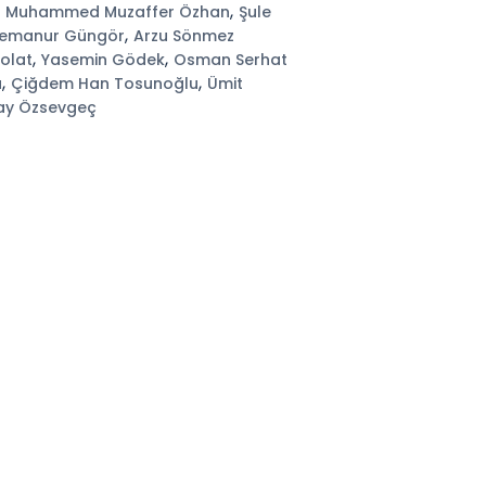
,
,
Muhammed Muzaffer Özhan
Şule
,
emanur Güngör
Arzu Sönmez
,
,
Polat
Yasemin Gödek
Osman Serhat
,
,
ü
Çiğdem Han Tosunoğlu
Ümit
ay Özsevgeç