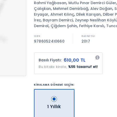
,
Rahmi Yağbasan
Mutlu Pınar Demirci Güler
,
,
,
Çalışkan
Mehmet Demirbağ
Alev Doğan
S
,
,
,
Eryaşar
Ahmet Kılınç
Dilek Karışan
Dilber 
,
,
İrez
Bayram Demirci
Zeynep Neslihan Köyl
,
,
,
Demiral
Çiğdem Şahin
Fethiye Karslı
Tunc
9786052410660
2017
610,00 TL
Basılı Fiyatı:
Bu kitabı kirala,
%55 tasarruf et!
KİRALAMA DÖNEMİ SEÇİN:
1 Yıllık