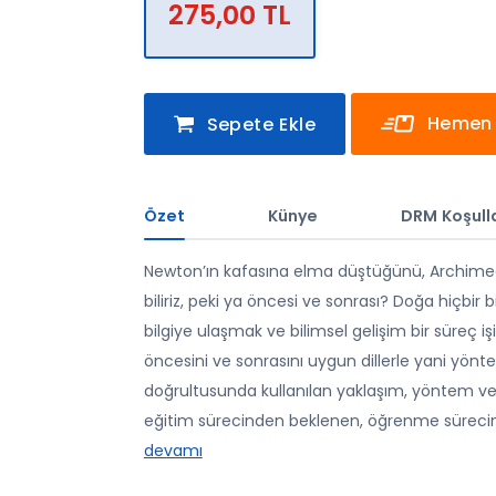
275,00 TL
Hemen 
Sepete Ekle
Özet
Künye
DRM Koşulla
Newton’ın kafasına elma düştüğünü, Archimed
biliriz, peki ya öncesi ve sonrası? Doğa hiçbir b
bilgiye ulaşmak ve bilimsel gelişim bir süreç i
öncesini ve sonrasını uygun dillerle yani yön
doğrultusunda kullanılan yaklaşım, yöntem v
eğitim sürecinden beklenen, öğrenme sürecine 
devamı