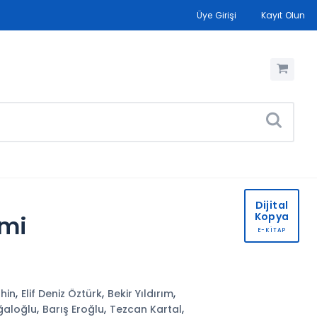
Üye Girişi
Kayıt Olun
Dijital
Kopya
imi
E-KİTAP
,
,
,
hin
Elif Deniz Öztürk
Bekir Yıldırım
,
,
,
ğaloğlu
Barış Eroğlu
Tezcan Kartal