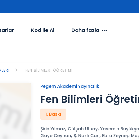
zarlar
Kod ile Al
Daha fazla
MLERI
FEN BILIMLERI ÖĞRETIMI
Pegem Akademi Yayıncılık
Fen Bilimleri Öğret
1. Baskı
,
,
Şirin Yılmaz
Gülşah Uluay
Yasemin Büyükşa
,
,
Gaye Ceyhan
Ş. Nazlı Can
Ebru Zeynep Mu