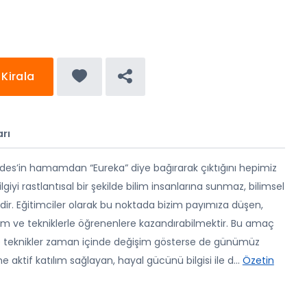
Kirala
rı
es’in hamamdan “Eureka” diye bağırarak çıktığını hepimiz
ilgiyi rastlantısal bir şekilde bilim insanlarına sunmaz, bilimsel
şidir. Eğitimciler olarak bu noktada bizim payımıza düşen,
tem ve tekniklerle öğrenenlere kazandırabilmektir. Bu amaç
e teknikler zaman içinde değişim gösterse de günümüz
aktif katılım sağlayan, hayal gücünü bilgisi ile d
...
Özetin