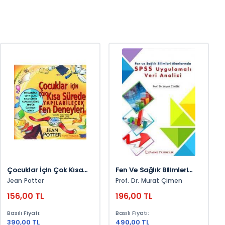
Çocuklar İçin Çok Kısa
Fen Ve Sağlık Bilimleri
Sürede Yapılabilecek Fen
Alanlarında Spss
Jean Potter
Prof. Dr. Murat Çimen
Deneyleri: 10 Dakika Veya
Uygulamalı Veri Analizi
156,00 TL
196,00 TL
Daha Kısa Sürede
Yapabileceğiniz 100'Ün
Basılı Fiyatı:
Basılı Fiyatı:
Üzerinde Deney
390,00 TL
490,00 TL