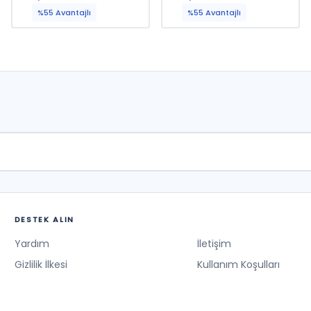
Yavuz
Çabonoğlu, Yılmaz Sağlam
%55 Avantajlı
%55 Avantajlı
DESTEK ALIN
Yardım
İletişim
Gizlilik İlkesi
Kullanım Koşulları