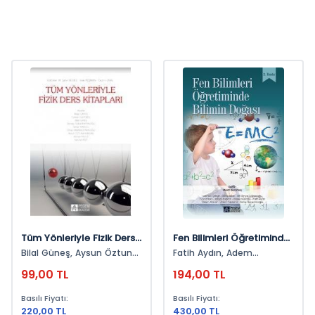
Tüm Yönleriyle Fizik Ders
Fen Bilimleri Öğretiminde
Kitapları
Bilimin Doğası
Bilal Güneş, Aysun Öztuna
Fatih Aydın, Adem
Kaplan, Orhan
Taşdemir, Lokman Çilingir,
99,00 TL
194,00 TL
Karamustafaoğlu, Serkan
Funda Balcı, Hasret
Kapucu, Ragıp Çavuş,
Nuhoğlu, Özlem Afacan,
Basılı Fiyatı:
Basılı Fiyatı:
Türkkan Gülyurdu, Zeynep
Esme Hacıeminoğlu, Oktay
220,00 TL
430,00 TL
Tuğba Kahyaoğlu, Ahmet
Aslan, Elif Omca