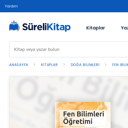
Yardım
Kitaplar
Ya
ANASAYFA
KITAPLAR
DOĞA BILIMLERI
FEN BILI