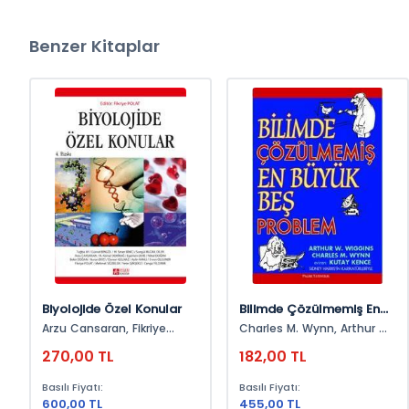
Benzer Kitaplar
Biyolojide Özel Konular
Bilimde Çözülmemiş En
Büyük Beş Problem
Arzu Cansaran, Fikriye
Charles M. Wynn, Arthur W.
Polat, Cengiz Yıldırım, Nihal
Wiggins
270,00 TL
182,00 TL
Doğan, Evren Olguner,
Tuğba Ay, Aylin Kanlı,
Basılı Fiyatı:
Basılı Fiyatı:
Osman Gülnaz, Nuran Ekici,
600,00 TL
455,00 TL
Egemen Dere, M. Kemal