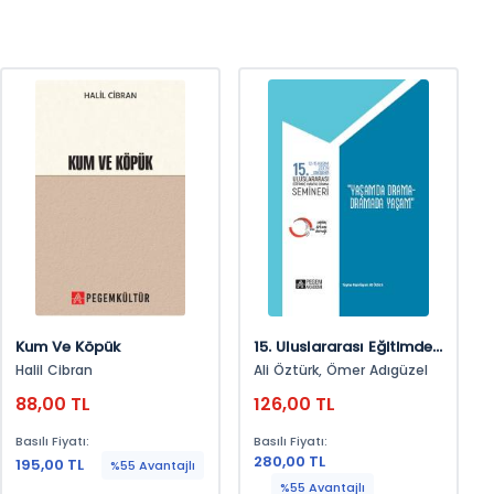
Kum Ve Köpük
15. Uluslararası Eğitimde
Yaratıcı Drama Semineri
Halil Cibran
Ali Öztürk, Ömer Adıgüzel
“Yaşamda Drama –
88,00 TL
126,00 TL
Dramada Yaşam”
Basılı Fiyatı:
Basılı Fiyatı:
280,00 TL
195,00 TL
%55 Avantajlı
%55 Avantajlı