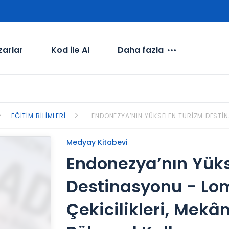
zarlar
Kod ile Al
Daha fazla
EĞITIM BILIMLERI
ENDONEZYA’NIN YÜKSELEN TURIZM DESTIN
Medyay Kitabevi
Endonezya’nın Yük
Destinasyonu - Lo
Çekicilikleri, Mekâ