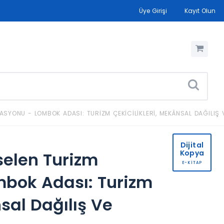
Üye Girişi
Kayıt Olun
ASYONU - LOMBOK ADASI: TURIZM ÇEKICILIKLERI, MEKÂNSAL DAĞILIŞ
Dijital
Kopya
selen Turizm
E-KİTAP
mbok Adası: Turizm
nsal Dağılış Ve