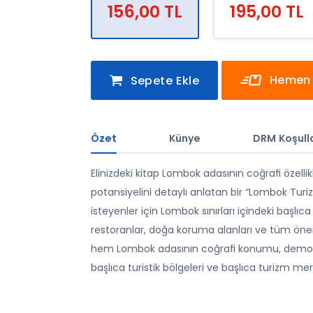
156,00 TL
195,00 TL
Hemen 
Sepete Ekle
Özet
Künye
DRM Koşulla
Elinizdeki kitap Lombok adasının coğraﬁ özellikle
potansiyelini detaylı anlatan bir “Lombok Turiz
isteyenler için Lombok sınırları içindeki başlıca p
restoranlar, doğa koruma alanları ve tüm önemli
hem Lombok adasının coğraﬁ konumu, demogra
başlıca turistik bölgeleri ve başlıca turizm mer