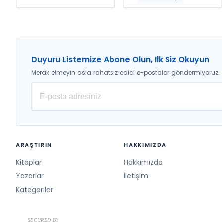
Ersoy, Türkan Adıgüzel,
Emiroğlu, Özlem Mirioğlu,
Abdullah Kalkan, Soner
Ecenur Yavuz, Nuri Doğan,
Serinci, Faruk Caner Yam,
Çiğdem Akın Arıkan
Burak Köksal, Nurgül
Üstünbulut, Sümeyya
Çorman, Hayriye
Aydoğmuş, Melike Çalık
Duyuru Listemize Abone Olun, İlk Siz Okuyun
Merak etmeyin asla rahatsız edici e-postalar göndermiyoruz.
ARAŞTIRIN
HAKKIMIZDA
Kitaplar
Hakkımızda
Yazarlar
İletişim
Kategoriler