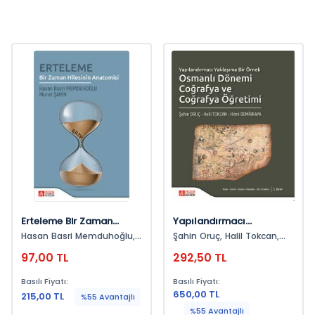
Erteleme Bir Zaman
Yapılandırmacı
Hilesinin Anatomosi
Yaklaşıma Bir Örnek
Hasan Basri Memduhoğlu,
Şahin Oruç, Halil Tokcan,
Osmanlı Dönemi
Murat Şahin
Hilmi Demirkaya
97,00 TL
292,50 TL
Coğrafya Ve Coğrafya
Öğretimi
Basılı Fiyatı:
Basılı Fiyatı:
650,00 TL
215,00 TL
%55 Avantajlı
%55 Avantajlı