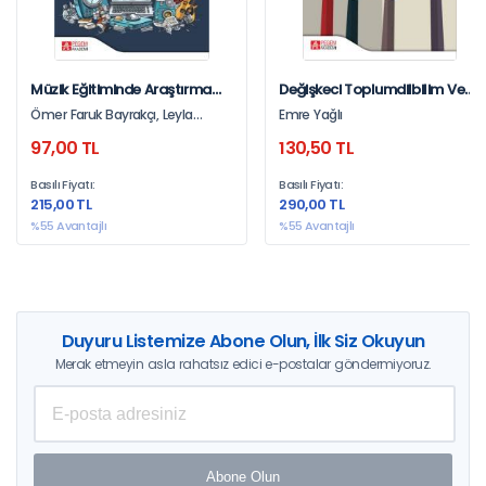
Müzik Eğitiminde Araştırma
Değişkeci Toplumdilbilim Ve
Projeleri
Dil Değişkenliği
Ömer Faruk Bayrakçı, Leyla
Emre Yağlı
Dönmez, Ayhan Dönmez,
97,00 TL
130,50 TL
Firdevs Nur Algül, Daniel Tavit,
Cemil Karaçam, Osman Kaan
Basılı Fiyatı:
Basılı Fiyatı:
Bayram, Zeynep Işılak, Dilek
215,00 TL
290,00 TL
Buldu
%55 Avantajlı
%55 Avantajlı
Duyuru Listemize Abone Olun, İlk Siz Okuyun
Merak etmeyin asla rahatsız edici e-postalar göndermiyoruz.
Abone Olun