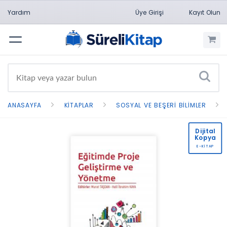
Yardım
Üye Girişi
Kayıt Olun
Menü
ANASAYFA
KITAPLAR
SOSYAL VE BEŞERI BILIMLER
Dijital
Kopya
E-KİTAP