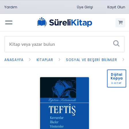
Yardım
Üye Girişi
Kayıt Olun
Menü
ANASAYFA
KITAPLAR
SOSYAL VE BEŞERI BILIMLER
Dijital
Kopya
E-KİTAP