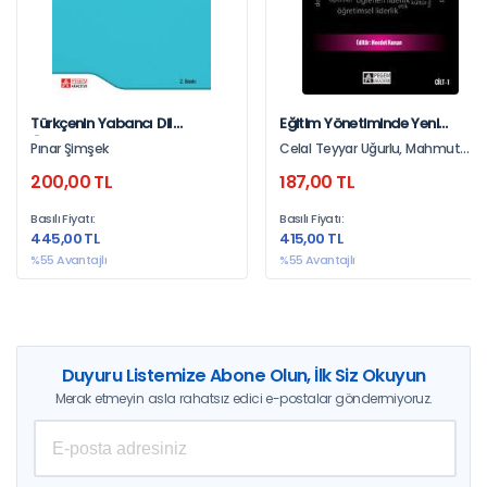
Türkçenin Yabancı Dil
Eğitim Yönetiminde Yeni
Öğretiminde Ana Dil Ve Dil
Liderlik Yaklaşımları Cilt 1
Pınar Şimşek
Celal Teyyar Uğurlu, Mahmut
Ailesi Etkisi
Sağır, Kadir Beycioğlu, Mehmet
200,00 TL
187,00 TL
Sincar, Ali Kış, Necdet Konan,
Osman Tayyar Çelik, Ali Korkut,
Basılı Fiyatı:
Basılı Fiyatı:
Mahire Aslan, Aslı Ağıroğlu Bakır
445,00 TL
415,00 TL
%55 Avantajlı
%55 Avantajlı
Duyuru Listemize Abone Olun, İlk Siz Okuyun
Merak etmeyin asla rahatsız edici e-postalar göndermiyoruz.