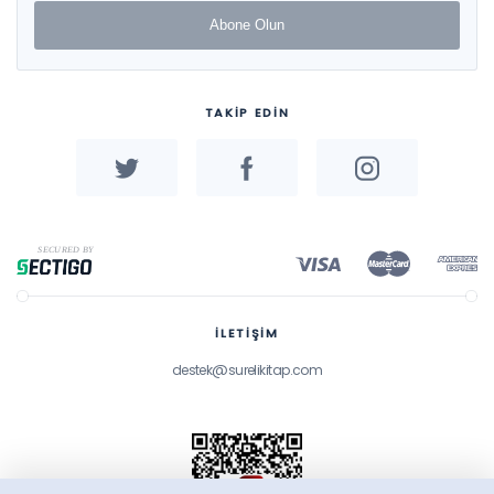
Abone Olun
TAKİP EDİN
İLETİŞİM
destek@surelikitap.com