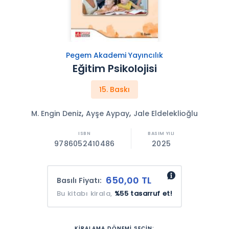
Pegem Akademi Yayıncılık
Eğitim Psikolojisi
15. Baskı
,
,
M. Engin Deniz
Ayşe Aypay
Jale Eldeleklioğlu
9786052410486
2025
650,00 TL
Basılı Fiyatı:
Bu kitabı kirala,
%55 tasarruf et!
KİRALAMA DÖNEMİ SEÇİN: