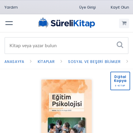
Yardım
Üye Girişi
Kayıt Olun
Menü
ANASAYFA
KITAPLAR
SOSYAL VE BEŞERI BILIMLER
Dijital
Kopya
E-KİTAP