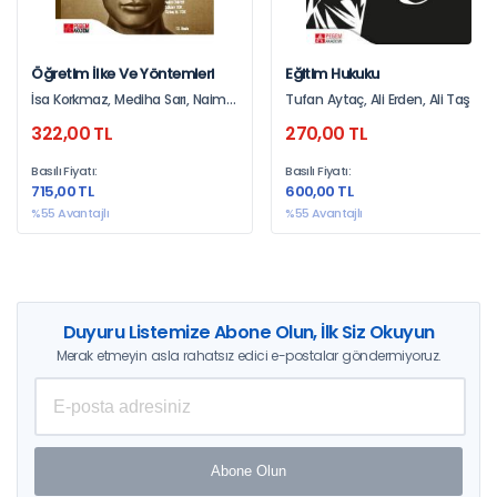
Öğretim İlke Ve Yöntemleri
Eğitim Hukuku
İsa Korkmaz, Mediha Sarı, Naim
Tufan Aytaç, Ali Erden, Ali Taş
Ünver, Gürcü Koç, Mahinur
322,00 TL
270,00 TL
Karataş Coşkun, Şükran Tok,
Türkay N. Tok
Basılı Fiyatı:
Basılı Fiyatı:
715,00 TL
600,00 TL
%55 Avantajlı
%55 Avantajlı
Duyuru Listemize Abone Olun, İlk Siz Okuyun
Merak etmeyin asla rahatsız edici e-postalar göndermiyoruz.
Abone Olun