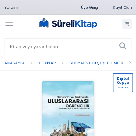
Yardım
Üye Girişi
Kayıt Olun
Menü
ANASAYFA
KITAPLAR
SOSYAL VE BEŞERI BILIMLER
Dijital
Kopya
E-KİTAP