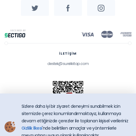
İLETİŞİM
destek@surelikitap.com
Sizlere daha iyi bir ziyaret deneyimi sunabilmek icin
sitemizde çerez konumlandırmaktayız, kullanmaya
devam ettiğinizde çerezler ile toplanan kişisel verileriniz
Gizlilik İlkesi
'nde belirtilen amaçlar ve yöntemlerle
SüreliKitap.com
mevzuatına uygun olarak kullanılacaktır.