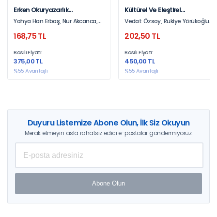
Erken Okuryazarlık
Kültürel Ve Eleştirel
Becerilerinin Gelişiminde
Sorgulama Olarak Görsel
Yahya Han Erbaş, Nur Akcanca,
Vedat Özsoy, Rukiye Yörükoğlu
Teknoloji Kullanımı
Sanatlar Öğretimi
Tuğba Sömen
Dilli, Nuray Mamur
168,75 TL
202,50 TL
Basılı Fiyatı:
Basılı Fiyatı:
375,00 TL
450,00 TL
%55 Avantajlı
%55 Avantajlı
Duyuru Listemize Abone Olun, İlk Siz Okuyun
Merak etmeyin asla rahatsız edici e-postalar göndermiyoruz.
Abone Olun