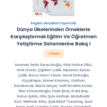
Pegem Akademi Yayıncılık
Dünya Ülkelerinden Örneklerle
Karşılaştırmalı Eğitim Ve Öğretmen
Yetiştirme Sistemlerine Bakış I
1. Baskı
,
,
Asuman Seda Saracaloğlu
Hilal Hatice Ülkü
,
,
Ümit Gözel
Çiğdem Çelik
Alpaslan Ayhan
,
,
Çelik
Burcu Hancı Yanar
Seval Eminoğlu
,
,
Küçüktepe
Ahmet Kanmaz
Gökhan
,
,
,
Karabacak
Beste Dinçer
Halil İbrahim Kolan
,
,
,
İlker Kösterelioğlu
Fadıl Şiraz
Erdal Bay
,
,
Harun Şahin
Ülkü Şule Aslıhak
Abdulkadir
,
,
,
Kurt
Mehmet Altın
Şule Betül Tosuntaş
Suat
,
,
Kaya
İpek Gündüz Çetin
Nurtaç Üstündağ