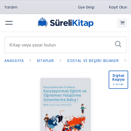
Yardım
Üye Girişi
Kayıt Olun
Menü
ANASAYFA
KITAPLAR
SOSYAL VE BEŞERI BILIMLER
Dijital
Kopya
E-KİTAP