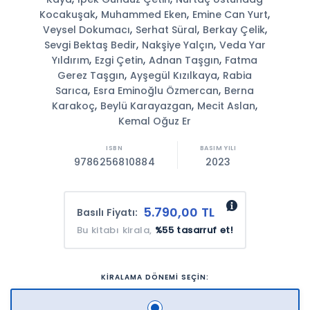
,
,
,
Kocakuşak
Muhammed Eken
Emine Can Yurt
,
,
,
Veysel Dokumacı
Serhat Süral
Berkay Çelik
,
,
Sevgi Bektaş Bedir
Nakşiye Yalçın
Veda Yar
,
,
,
Yıldırım
Ezgi Çetin
Adnan Taşgın
Fatma
,
,
Gerez Taşgın
Ayşegül Kızılkaya
Rabia
,
,
Sarıca
Esra Eminoğlu Özmercan
Berna
,
,
,
Karakoç
Beylü Karayazgan
Mecit Aslan
Kemal Oğuz Er
9786256810884
2023
5.790,00 TL
Basılı Fiyatı:
Bu kitabı kirala,
%55 tasarruf et!
KİRALAMA DÖNEMİ SEÇİN: