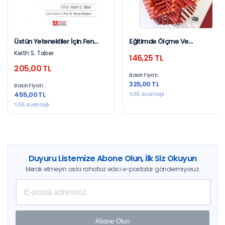
Üstün Yetenekliler İçin Fen
Eğitimde Ölçme Ve
Eğitimi
Değerlendirme
Keith S. Taber
146,25 TL
205,00 TL
Basılı Fiyatı:
325,00 TL
Basılı Fiyatı:
455,00 TL
%55 Avantajlı
%55 Avantajlı
Duyuru Listemize Abone Olun, İlk Siz Okuyun
Merak etmeyin asla rahatsız edici e-postalar göndermiyoruz.
Abone Olun