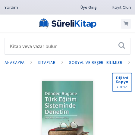
Yardım
Üye Girişi
Kayıt Olun
Menü
ANASAYFA
KITAPLAR
SOSYAL VE BEŞERI BILIMLER
Dijital
Kopya
E-KİTAP