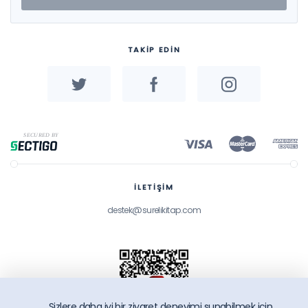
TAKİP EDİN
İLETİŞİM
destek@surelikitap.com
Sizlere daha iyi bir ziyaret deneyimi sunabilmek icin