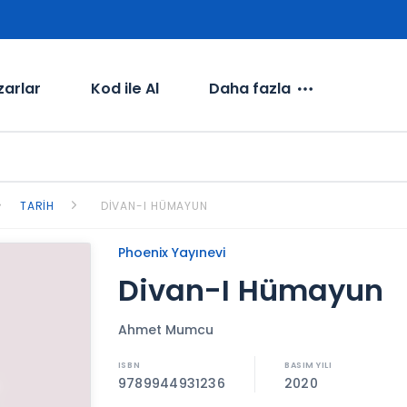
zarlar
Kod ile Al
Daha fazla
TARIH
DIVAN-I HÜMAYUN
Phoenix Yayınevi
Divan-I Hümayun
Ahmet Mumcu
9789944931236
2020