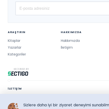
ARAŞTIRIN
HAKKIMIZDA
Kitaplar
Hakkımızda
Yazarlar
İletişim
Kategoriler
İLETİŞİM
destek@surelikitap.com
Sizlere daha iyi bir ziyaret deneyimi sunabi
SüreliKitap.com
Copyright © 2026 - Bütün Hakları Saklıdır.