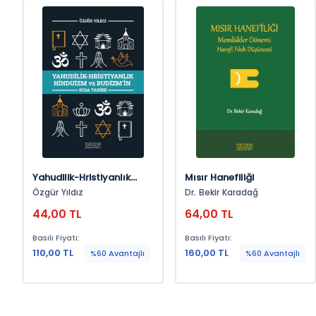
Yahudilik-Hristiyanlık
Mısır Hanefiliği
Hinduizm Ve Budizm’in
Özgür Yıldız
Dr. Bekir Karadağ
Kısa Tarihi
44,00 TL
64,00 TL
Basılı Fiyatı:
Basılı Fiyatı:
110,00 TL
160,00 TL
%60 Avantajlı
%60 Avantajlı