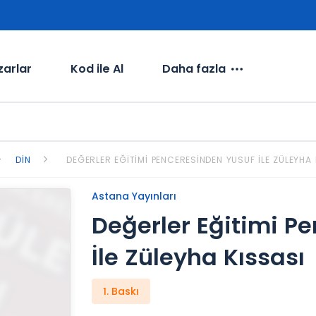
zarlar
Kod ile Al
Daha fazla
DIN
DEĞERLER EĞITIMI PENCERESINDEN YUSUF İLE ZÜLEYHA 
Astana Yayınları
Değerler Eğitimi P
İle Züleyha Kıssası
1. Baskı