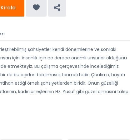
Kirala
rı
eştirebilmiş şahsiyetler kendi dönemlerine ve sonraki
insan için, insanlık için ne derece önemli unsurlar olduğunu
 etmekteyiz. Bu çalışma çerçevesinde incelediğimiz
ir de bu açıdan bakılması istenmektedir. Çünkü o, hayatı
mtihan ettiği örnek şahsiyetlerden biridir. Onun güzelliği
arının, kadınlar eşlerinin Hz. Yusuf gibi güzel olmasını talep