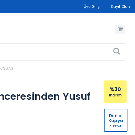
Üye Girişi
Kayıt Olun
KISSASI
%30
enceresinden Yusuf
indirim
Dijital
Kopya
E-KİTAP