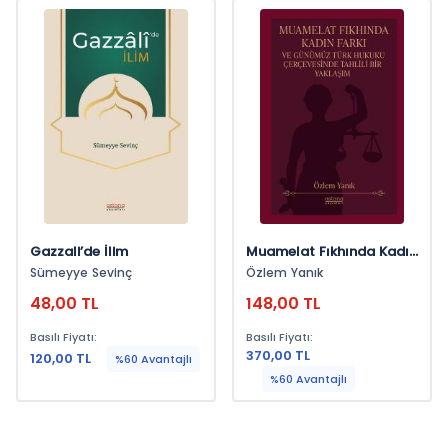
Gazzali’de İlim
Muamelat Fıkhında Kadın
Farkı Ve Günümüz Türk
Sümeyye Sevinç
Özlem Yanık
Hukuku Çerçevesinde
48,00 TL
148,00 TL
Tahlili Bir Yaklaşım
Basılı Fiyatı:
Basılı Fiyatı:
370,00 TL
120,00 TL
%60 Avantajlı
%60 Avantajlı