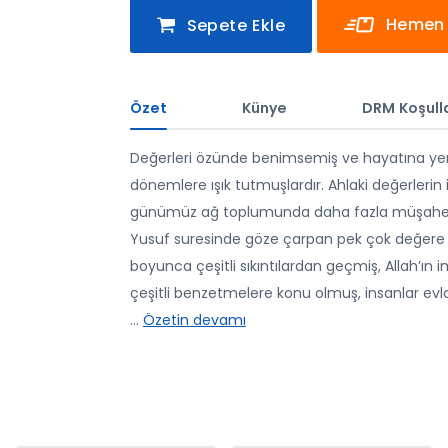
Hemen 
Sepete Ekle
Özet
Künye
DRM Koşulla
Değerleri özünde benimsemiş ve hayatına yerl
dönemlere ışık tutmuşlardır. Ahlaki değerlerin 
günümüz ağ toplumunda daha fazla müşahede
Yusuf suresinde göze çarpan pek çok değere b
boyunca çeşitli sıkıntılardan geçmiş, Allah’ın i
çeşitli benzetmelere konu olmuş, insanlar evlatl
...
Özetin devamı