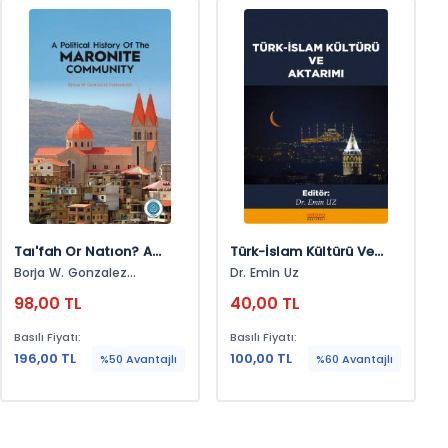
Taı'fah Or Natıon? A
Türk-İslam Kültürü Ve
Polıcıtal Hıstory Of The
Aktarımı
Borja W. Gonzalez
Dr. Emin Uz
Lebanse Maronite
Fernandez
98,00 TL
40,00 TL
Communıty
Basılı Fiyatı:
Basılı Fiyatı:
196,00 TL
100,00 TL
%50 Avantajlı
%60 Avantajlı