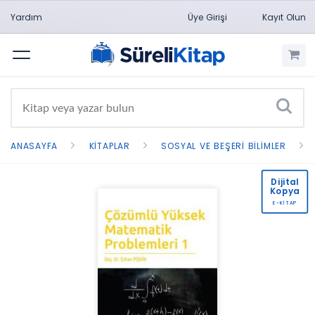
Yardım
Üye Girişi
Kayıt Olun
Menü
ANASAYFA
KITAPLAR
SOSYAL VE BEŞERI BILIMLER
Dijital
Kopya
E-KİTAP