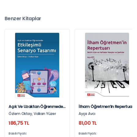
Benzer Kitaplar
Açık Ve Uzaktan Öğrenmede
İlham Öğretmen’in Repertuarı
Etkileşimli Senaryo Tasarımı
Belirli Gün Ve Haftalar Marşlar
Özlem Oktay, Volkan Yüzer
Ayça Avcı
Ve Şarkılar
186,75 TL
81,00 TL
Basılı Fiyatı:
Basılı Fiyatı: