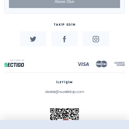
Abone Olun
TAKİP EDİN
İLETİŞİM
destek@surelikitap.com