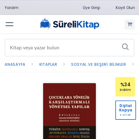
Yardım
Üye Girişi
Kayıt Olun
Menü
ANASAYFA
KITAPLAR
SOSYAL VE BEŞERI BILIMLER
%34
indirim
Dijital
Kopya
E-KİTAP