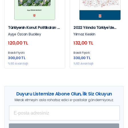
Türkiyenin Konut Politikaları - 1
2022 Yılında Türkiye'de
Ayşe Özcan Buckley
Coğrafya Programlarına
Ayşe Özcan Buckley
Yılmaz Keskin
Yerleşen Öğrencilerin Analizi
120,00 TL
132,00 TL
Basılı Fiyatı:
Basılı Fiyatı:
300,00 TL
330,00 TL
%60 Avantajlı
%60 Avantajlı
Duyuru Listemize Abone Olun, İlk Siz Okuyun
Merak etmeyin asla rahatsız edici e-postalar göndermiyoruz.