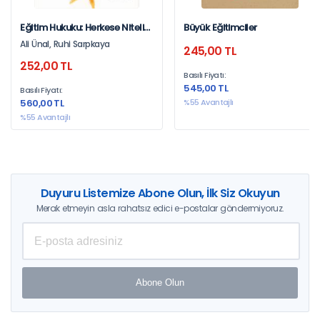
Eğitim Hukuku: Herkese Nitelikli
Büyük Eğitimciler
Eğitim
Ali Ünal, Ruhi Sarpkaya
245,00 TL
252,00 TL
Basılı Fiyatı:
545,00 TL
Basılı Fiyatı:
560,00 TL
%55 Avantajlı
%55 Avantajlı
Duyuru Listemize Abone Olun, İlk Siz Okuyun
Merak etmeyin asla rahatsız edici e-postalar göndermiyoruz.
Abone Olun