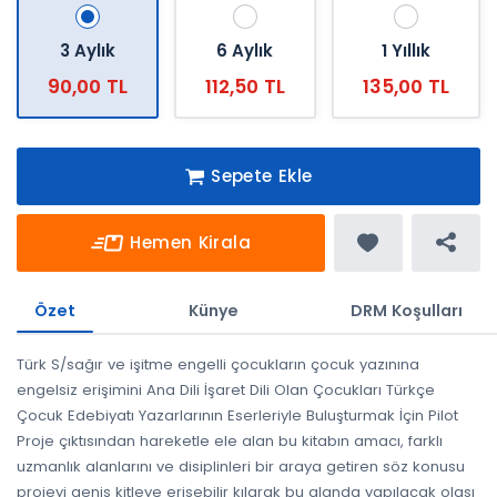
3 Aylık
6 Aylık
1 Yıllık
90,00 TL
112,50 TL
135,00 TL
Sepete Ekle
Hemen Kirala
Özet
Künye
DRM Koşulları
Türk S/sağır ve işitme engelli çocukların çocuk yazınına
engelsiz erişimini Ana Dili İşaret Dili Olan Çocukları Türkçe
Çocuk Edebiyatı Yazarlarının Eserleriyle Buluşturmak İçin Pilot
Proje çıktısından hareketle ele alan bu kitabın amacı, farklı
uzmanlık alanlarını ve disiplinleri bir araya getiren söz konusu
projeyi geniş kitleye erişebilir kılarak bu alanda yapılacak olası