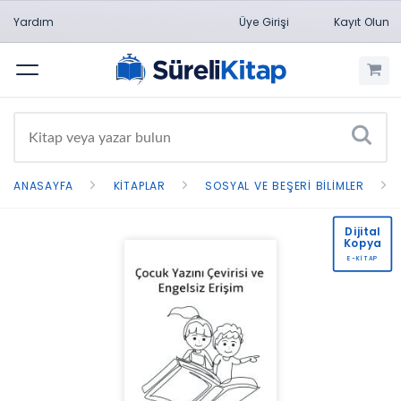
Yardım
Üye Girişi
Kayıt Olun
Menü
ANASAYFA
KITAPLAR
SOSYAL VE BEŞERI BILIMLER
Dijital
Kopya
E-KİTAP