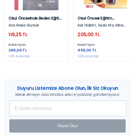
Okul Öncesinde Beden Eğitimi
Okul Öncesi Eğitim
Ve Uygulamaları
Programları
Ana Marıa Günsel
Aslı Yıldırım, Seda Ata, Mine
Canan Durmuşoğlu, Banu
119,25 TL
205,00 TL
Dikmen Ada, Cansu Yıldız, Füsun
Kurt Gökçeli, Özlem Melek Erbil
Basılı Fiyatı:
Basılı Fiyatı:
Kaya, Abdulhamit Karademir,
265,00 TL
455,00 TL
Asude Balaban Dağal, Gözde
Ertürk Kara, E. Hande Aydos,
%55 Avantajlı
%55 Avantajlı
Müge Yurtsever Kılıçgün
Duyuru Listemize Abone Olun, İlk Siz Okuyun
Merak etmeyin asla rahatsız edici e-postalar göndermiyoruz.
Abone Olun