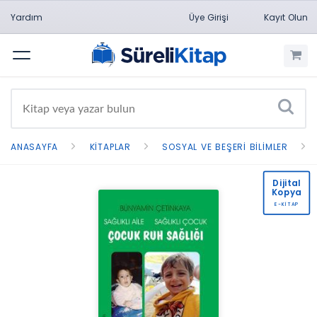
Yardım
Üye Girişi
Kayıt Olun
Menü
ANASAYFA
KITAPLAR
SOSYAL VE BEŞERI BILIMLER
Dijital
Kopya
E-KİTAP