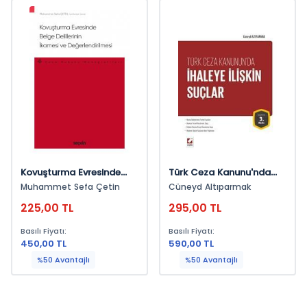
Kovuşturma Evresinde
Türk Ceza Kanunu'nda
Belge Delillerinin İkamesi
İhaleye İlişkin Suçlar
Muhammet Sefa Çetin
Cüneyd Altıparmak
Ve Değerlendirilmesi –
225,00 TL
295,00 TL
Ceza Hukuku
Monografileri –
Basılı Fiyatı:
Basılı Fiyatı:
450,00 TL
590,00 TL
%50 Avantajlı
%50 Avantajlı