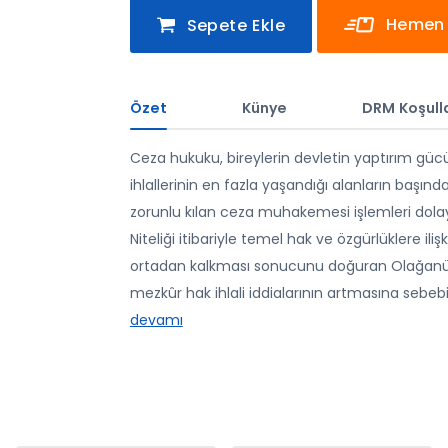
Hemen 
Sepete Ekle
Özet
Künye
DRM Koşulla
Ceza hukuku, bireylerin devletin yaptırım güc
ihlallerinin en fazla yaşandığı alanların başı
zorunlu kılan ceza muhakemesi işlemleri dolayı
Niteliği itibariyle temel hak ve özgürlüklere i
ortadan kalkması sonucunu doğuran Olağanüstü
mezkûr hak ihlali iddialarının artmasına sebebi
devamı