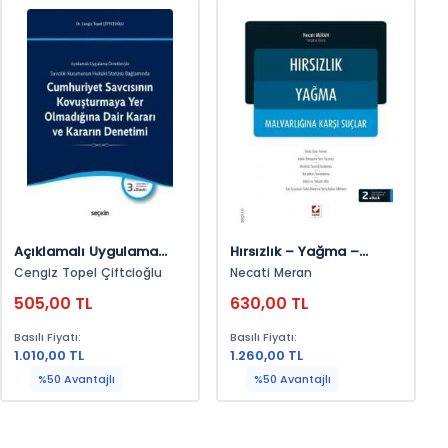
Açıklamalı Uygulama
Hırsızlık – Yağma –
Örnekleriyle Cumhuriyet
Malvarlığına Karşı Suçlar
Cengiz Topel Çiftcioğlu
Necati Meran
Savcısının Kovuşturmaya
505,00 TL
630,00 TL
Yer Olmadığına Dair
Kararı Ve Kararın
Basılı Fiyatı:
Basılı Fiyatı:
Denetimi Savcılık
1.010,00 TL
1.260,00 TL
Kurumunun Hukuki
%50 Avantajlı
%50 Avantajlı
Statüsü Bağlamında