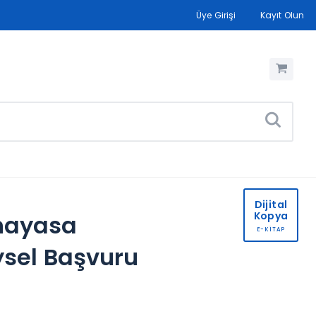
Üye Girişi
Kayıt Olun
Dijital
Kopya
nayasa
E-KİTAP
sel Başvuru