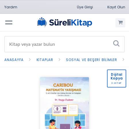
Yardım
Üye Girişi
Kayıt Olun
Menü
ANASAYFA
KITAPLAR
SOSYAL VE BEŞERI BILIMLER
Dijital
Kopya
E-KİTAP