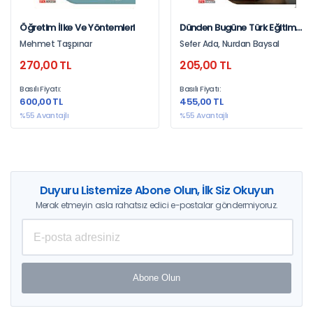
Öğretim İlke Ve Yöntemleri
Dünden Bugüne Türk Eğitim
Sisteminde Denetim
Mehmet Taşpınar
Sefer Ada, Nurdan Baysal
270,00 TL
205,00 TL
Basılı Fiyatı:
Basılı Fiyatı:
600,00 TL
455,00 TL
%55 Avantajlı
%55 Avantajlı
Duyuru Listemize Abone Olun, İlk Siz Okuyun
Merak etmeyin asla rahatsız edici e-postalar göndermiyoruz.
Abone Olun