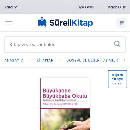
Yardım
Üye Girişi
Kayıt Olun
Menü
ANASAYFA
KITAPLAR
SOSYAL VE BEŞERI BILIMLER
Dijital
Kopya
E-KİTAP