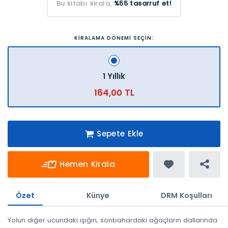
Bu kitabı kirala,
%55 tasarruf et!
KİRALAMA DÖNEMİ SEÇİN:
1 Yıllık
164,00 TL
Sepete Ekle
Hemen Kirala
Özet
Künye
DRM Koşulları
Yolun diğer ucundaki ışığın, sonbahardaki ağaçların dallarında