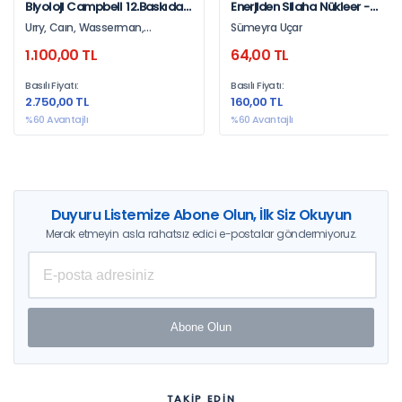
Biyoloji Campbell 12.Baskıdan
Enerjiden Silaha Nükleer -
Çeviri
Sümeyra Uçar
Urry, Caın, Wasserman,
Sümeyra Uçar
Mınorsky, Orr
1.100,00 TL
64,00 TL
Basılı Fiyatı:
Basılı Fiyatı:
2.750,00 TL
160,00 TL
%60 Avantajlı
%60 Avantajlı
Duyuru Listemize Abone Olun, İlk Siz Okuyun
Merak etmeyin asla rahatsız edici e-postalar göndermiyoruz.
Abone Olun
TAKİP EDİN