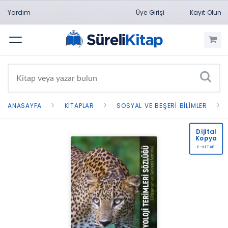
Yardım
Üye Girişi
Kayıt Olun
Menü
ANASAYFA
KITAPLAR
SOSYAL VE BEŞERI BILIMLER
Dijital
Kopya
E-KİTAP