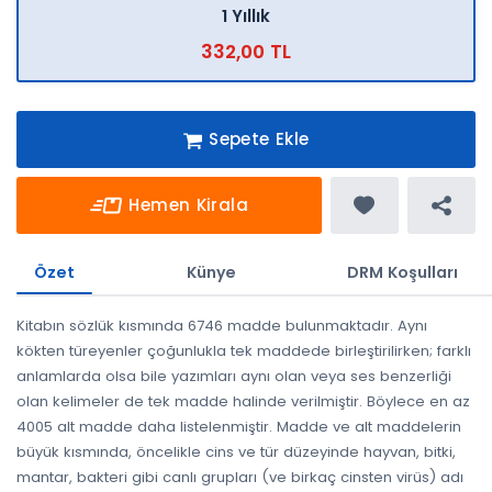
1 Yıllık
332,00 TL
Sepete Ekle
Hemen Kirala
Özet
Künye
DRM Koşulları
Kitabın sözlük kısmında 6746 madde bulunmaktadır. Aynı
kökten türeyenler çoğunlukla tek maddede birleştirilirken; farklı
anlamlarda olsa bile yazımları aynı olan veya ses benzerliği
olan kelimeler de tek madde halinde verilmiştir. Böylece en az
4005 alt madde daha listelenmiştir. Madde ve alt maddelerin
büyük kısmında, öncelikle cins ve tür düzeyinde hayvan, bitki,
mantar, bakteri gibi canlı grupları (ve birkaç cinsten virüs) adı