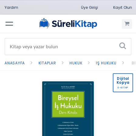
Yardım
Üye Girişi
Kayıt Olun
Menü
ANASAYFA
KITAPLAR
HUKUK
İŞ HUKUKU
B
Dijital
Kopya
E-KİTAP