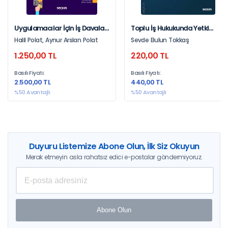
Uygulamacılar İçin İş Davaları
Toplu İş Hukukunda Yetki
Pratik El Kitabı İşçilik
Tespiti
Halil Polat, Aynur Arslan Polat
Sevde Bulun Tokkaş
Alacakları – İşe İade – İş
1.250,00 TL
220,00 TL
Kazaları – Hizmet Tespiti
Basılı Fiyatı:
Basılı Fiyatı:
2.500,00 TL
440,00 TL
%50 Avantajlı
%50 Avantajlı
Duyuru Listemize Abone Olun, İlk Siz Okuyun
Merak etmeyin asla rahatsız edici e-postalar göndermiyoruz.
Abone Olun