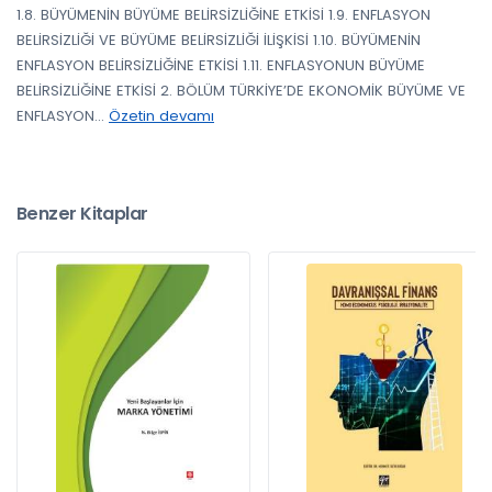
1.8. BÜYÜMENİN BÜYÜME BELİRSİZLİĞİNE ETKİSİ 1.9. ENFLASYON
BELİRSİZLİĞİ VE BÜYÜME BELİRSİZLİĞİ İLİŞKİSİ 1.10. BÜYÜMENİN
ENFLASYON BELİRSİZLİĞİNE ETKİSİ 1.11. ENFLASYONUN BÜYÜME
BELİRSİZLİĞİNE ETKİSİ 2. BÖLÜM TÜRKİYE’DE EKONOMİK BÜYÜME VE
ENFLASYON
...
Özetin devamı
Benzer Kitaplar