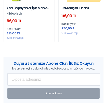
Yeni Başlayanlar İçin Marka
Davranışsal Finans
Yönetimi N.bilge İspir
N.bilge İspir
116,00 TL
86,00 TL
Basılı Fiyatı:
290,00 TL
Basılı Fiyatı:
215,00 TL
%60 Avantajlı
%60 Avantajlı
Duyuru Listemize Abone Olun, İlk Siz Okuyun
Merak etmeyin asla rahatsız edici e-postalar göndermiyoruz.
Abone Olun