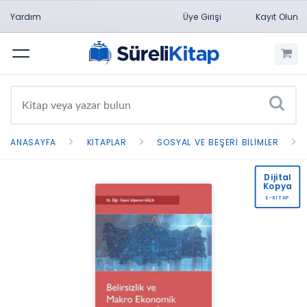
Yardım
Üye Girişi
Kayıt Olun
Menü
ANASAYFA
KITAPLAR
SOSYAL VE BEŞERI BILIMLER
Dijital
Kopya
E-KİTAP