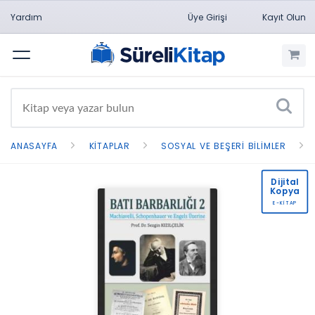
Yardım
Üye Girişi
Kayıt Olun
Menü
ANASAYFA
KITAPLAR
SOSYAL VE BEŞERI BILIMLER
Dijital
Kopya
E-KİTAP