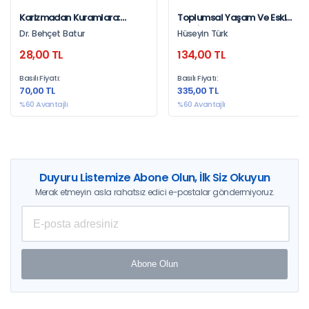
Karizmadan Kuramlara:
Toplumsal Yaşam Ve Eski
Paradigmal Bir Dönüşümün
Türk İnançları: Kazakistan
Dr. Behçet Batur
Hüseyin Türk
Sosyolojisi
Kültürü
28,00 TL
134,00 TL
Basılı Fiyatı:
Basılı Fiyatı:
70,00 TL
335,00 TL
%60 Avantajlı
%60 Avantajlı
Duyuru Listemize Abone Olun, İlk Siz Okuyun
Merak etmeyin asla rahatsız edici e-postalar göndermiyoruz.
Abone Olun