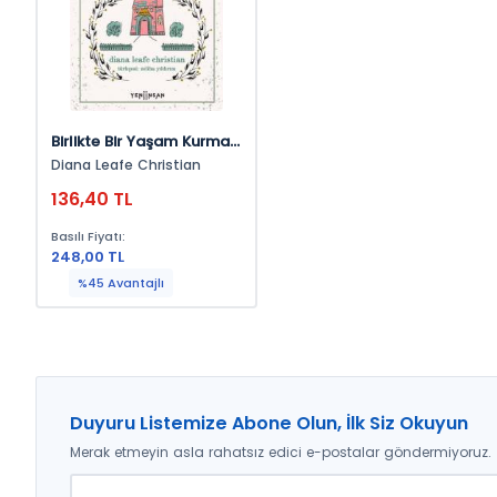
Birlikte Bir Yaşam Kurmak:
Ekoköyler Ve Niyetli
Diana Leafe Christian
Topluluklar İçin Pratik
136,40 TL
Bilgiler
Basılı Fiyatı:
248,00 TL
%45 Avantajlı
Duyuru Listemize Abone Olun, İlk Siz Okuyun
Merak etmeyin asla rahatsız edici e-postalar göndermiyoruz.