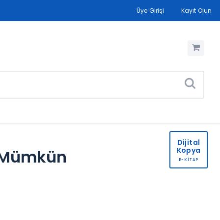
Üye Girişi
Kayıt Olun
Dijital
Kopya
k Mümkün
E-KİTAP