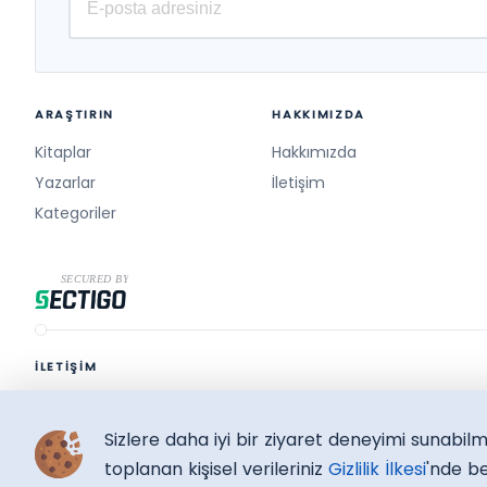
ARAŞTIRIN
HAKKIMIZDA
Kitaplar
Hakkımızda
Yazarlar
İletişim
Kategoriler
İLETİŞİM
destek@surelikitap.com
Sizlere daha iyi bir ziyaret deneyimi sunabi
SüreliKitap.com
Copyright © 2026 - Bütün Hakları Saklıdır.
toplanan kişisel verileriniz
Gizlilik İlkesi
'nde be