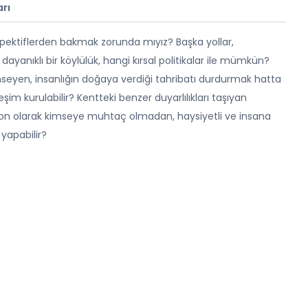
rı
ektiflerden bakmak zorunda mıyız? Başka yollar,
 dayanıklı bir köylülük, hangi kırsal politikalar ile mümkün?
nemseyen, insanlığın doğaya verdiği tahribatı durdurmak hatta
eşim kurulabilir? Kentteki benzer duyarlılıkları taşıyan
ir? Son olarak kimseye muhtaç olmadan, haysiyetli ve insana
 yapabilir?