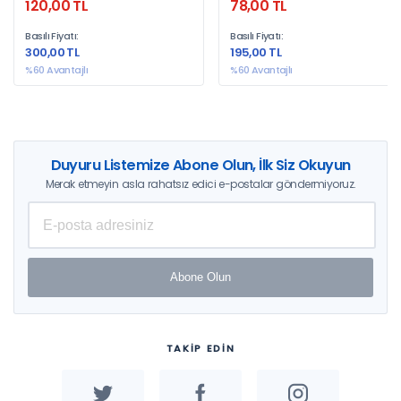
120,00 TL
78,00 TL
Ertüzün, Ferdağ Özaras, Gülçin
Usta, İbrahim Şahin, Kübra Erhan,
Basılı Fiyatı:
Basılı Fiyatı:
Murat Saraçoğlu, Murat Tekin,
300,00 TL
195,00 TL
Süleyman Erim Erhan, Ünsal
Altınışık
%60 Avantajlı
%60 Avantajlı
Duyuru Listemize Abone Olun, İlk Siz Okuyun
Merak etmeyin asla rahatsız edici e-postalar göndermiyoruz.
Abone Olun
TAKİP EDİN