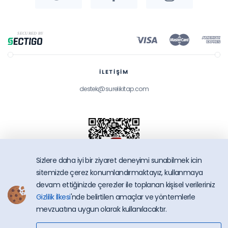
İLETİŞİM
destek@surelikitap.com
Sizlere daha iyi bir ziyaret deneyimi sunabilmek icin
sitemizde çerez konumlandırmaktayız, kullanmaya
devam ettiğinizde çerezler ile toplanan kişisel verileriniz
Gizlilik İlkesi
'nde belirtilen amaçlar ve yöntemlerle
SüreliKitap.com
mevzuatına uygun olarak kullanılacaktır.
Copyright © 2026 - Bütün Hakları Saklıdır.