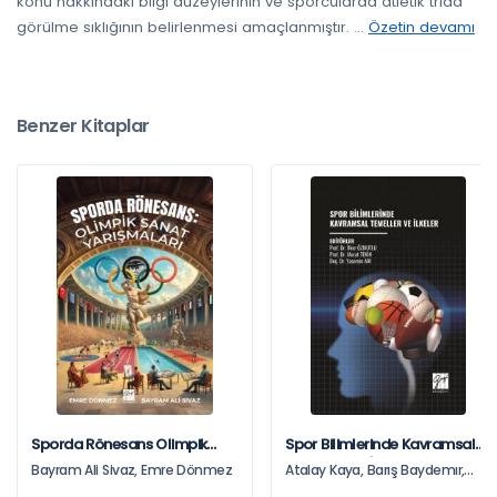
konu hakkındaki bilgi düzeylerinin ve sporcularda atletik triad
görülme sıklığının belirlenmesi amaçlanmıştır.
...
Özetin devamı
Benzer Kitaplar
Sporda Rönesans Olimpik
Spor Bilimlerinde Kavramsal
Sanat Yarışmaları
Temeller Ve İlkeler
Bayram Ali Sivaz, Emre Dönmez
Atalay Kaya, Barış Baydemır,
Deniz Bedir, Erhan Kara, Ezgi