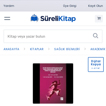
Yardım
Üye Girişi
Kayıt Olun
Menü
ANASAYFA
KITAPLAR
SAĞLIK BILIMLERI
AKADEMIK
Dijital
Kopya
E-KİTAP