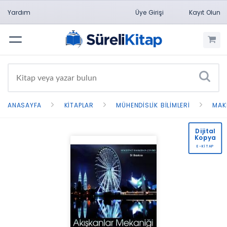
Yardım
Üye Girişi
Kayıt Olun
Menü
ANASAYFA
KITAPLAR
MÜHENDISLIK BILIMLERI
MAK
Dijital
Kopya
E-KİTAP