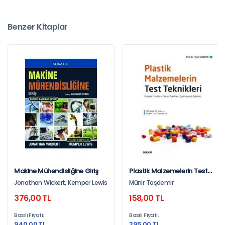
Benzer Kitaplar
Makine Mühendisliğine Giriş
Plastik Malzemelerin Test
Teknikleri Mekanik Teknikler –
Jonathan Wickert, Kemper Lewis
Münir Taşdemir
Fiziksel Teknikler
376,00 TL
158,00 TL
Spektroskopik Teknikler
Basılı Fiyatı:
Basılı Fiyatı:
940,00 TL
395,00 TL