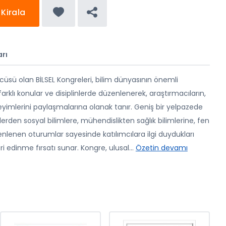
Kirala
rı
üsü olan BİLSEL Kongreleri, bilim dünyasının önemli
l farklı konular ve disiplinlerde düzenlenerek, araştırmacıların,
eyimlerini paylaşmalarına olanak tanır. Geniş bir yelpazede
lerden sosyal bilimlere, mühendislikten sağlık bilimlerine, fen
nlenen oturumlar sayesinde katılımcılara ilgi duydukları
ri edinme fırsatı sunar. Kongre, ulusal
...
Özetin devamı