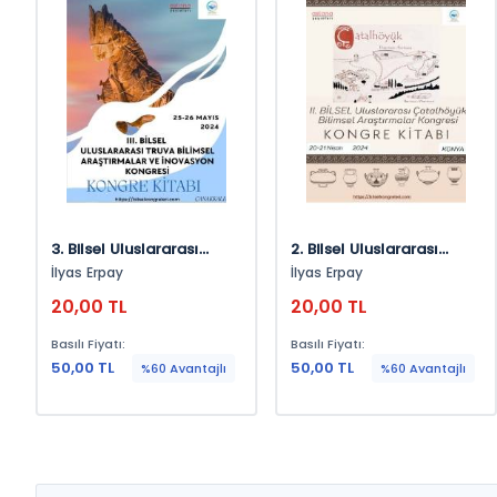
3. Bilsel Uluslararası
2. Bilsel Uluslararası
Truva Bilimsel
Çatalhöyük Bilimsel
İlyas Erpay
İlyas Erpay
Araştırmalar Ve
Araştırmalar Kongresi
20,00 TL
20,00 TL
İnovasyon Kongresi
Kongre Kitabı
Basılı Fiyatı:
Basılı Fiyatı:
50,00 TL
50,00 TL
%60 Avantajlı
%60 Avantajlı