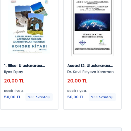
1. Bilsel Uluslararası
Asead 12. Uluslararası
Aspendos Bilimsel
Sosyal Bilimler
İlyas Erpay
Dr. Sevil Piriyeva Karaman
Araştırmalar Kongresi
Sempozyumu Bildiri Tam
20,00 TL
20,00 TL
Kongre Kitabı
Metin Kitabı (E-Kitap)
Basılı Fiyatı:
Basılı Fiyatı:
50,00 TL
50,00 TL
%60 Avantajlı
%60 Avantajlı