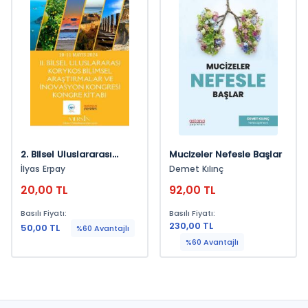
2. Bilsel Uluslararası
Mucizeler Nefesle Başlar
Korykos Bilimsel
İlyas Erpay
Demet Kılınç
Araştırmalar Ve
20,00 TL
92,00 TL
İnovasyon Kongresi
Kongre Kitabı
Basılı Fiyatı:
Basılı Fiyatı:
230,00 TL
50,00 TL
%60 Avantajlı
%60 Avantajlı