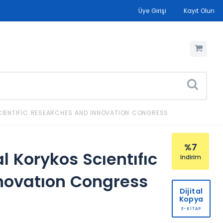
Üye Girişi
Kayıt Olun
SCIENTIFIC RESEARCHES AND INNOVATION CONGRESS
%7
al Korykos Scıentıfıc
indirim
novatıon Congress
Dijital
Kopya
E-KİTAP