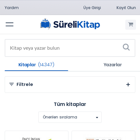
Yardım
Üye Girişi
Kayıt Olun
Menü
Kitaplar
(14.347)
Yazarlar
Filtrele
Kategorilere Göre
Tüm kitaplar
Sosyal ve Beşeri Bilimler (9.361)
Önerilen sıralama
Hukuk (3.384)
Mühendislik Bilimleri (637)
Sağlık Bilimleri (435)