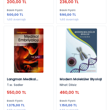
200,00 TL
236,00 TL
Genel Hukuk (80)
Adalet Yayınevi (1)
Bilişim Hukuku (77)
Basılı Fiyatı:
Basılı Fiyatı:
500,00 TL
590,00 TL
Tıp Hukuku (76)
Yıllara Göre
%60 Avantajlı
%60 Avantajlı
Uluslararası İlişkiler (71)
2021 (1.810)
Finans, Yatırım (68)
2025 (1.660)
Anayasa Hukuku (65)
2024 (1.537)
İstatistik (64)
2023 (1.467)
Biyoloji (63)
2022 (1.458)
Kişisel Gelişim (62)
2020 (1.342)
Din (62)
2019 (863)
Langman Medikal
Modern Moleküler Biyoloji
Aile Hukuku (61)
2018 (638)
Embriyoloji
T.w. Sadler
Nihat Dilsiz
Sağlık (61)
2017 (575)
550,00 TL
460,00 TL
Tıp (59)
2016 (549)
Basılı Fiyatı:
Basılı Fiyatı:
Eğitim Yönetimi (59)
1.375,00 TL
1.150,00 TL
2026 (454)