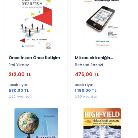
Doğa Bilimleri (315)
Güzel Sanatlar (152)
Kültür Yayınları (62)
Üniversite Yayınları (1)
Konulara Göre
Eğitim Bilimleri (1.425)
Önce İnsan Önce İletişim
Mikroelektroniğin
Temelleri
Eğitim (517)
Erol Yılmaz
Behzad Razavi
Ekonomi (511)
212,00 TL
476,00 TL
Ceza Hukuku (468)
Basılı Fiyatı:
Basılı Fiyatı:
530,00 TL
1.190,00 TL
Sosyal Bilimler (431)
%60 Avantajlı
%60 Avantajlı
Spor (343)
Tarih (266)
İşletme (252)
Yayınevlerine Göre
Akademik Kitap (237)