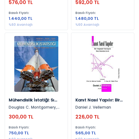
576,00 TL
592,00 TL
Siber Güvenlik (3)
Clifford Stein
2002 (2)
Bilgisayar Ve Öğretim Teknolojileri Eğitimi (3)
Basılı Fiyatı:
Basılı Fiyatı:
1999 (1)
1.440,00 TL
1.480,00 TL
Eğitim Bilimleri (3)
%60 Avantajlı
%60 Avantajlı
2001 (1)
Uygulamalı Matematik (3)
2007 (1)
Fizik (3)
2003 (1)
Solidworks (3)
C# (3)
Metalurji Ve Malzeme Mühendisliği (2)
Kimya Laboratuvarı (2)
Elektronik Mühendisliği (2)
Mühendislik İstatiği: Sı
Kanıt Nasıl Yapılır: Bir
Plc (2)
Sürümü
Yapısal Yaklaşım
Douglas C. Montgomery,
Daniel J. Velleman
Deprem Mühendisliği (2)
George C. Runger, Norma
300,00 TL
226,00 TL
Faris Hubele
Bilim-Mühendislik (2)
Basılı Fiyatı:
Basılı Fiyatı:
Fen Bilimleri (2)
750,00 TL
565,00 TL