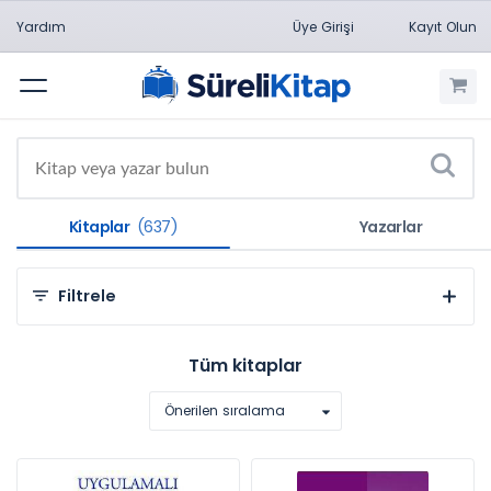
Yardım
Üye Girişi
Kayıt Olun
Menü
Kitaplar
(637)
Yazarlar
Filtrele
Kategorilere Göre
Tüm kitaplar
Mühendislik Bilimleri (637)
Önerilen sıralama
Konulara Göre
Matematik (59)