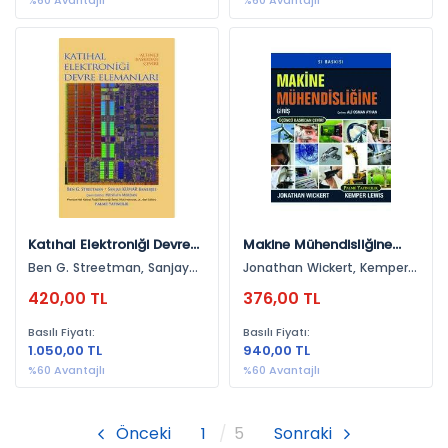
%60 Avantajlı
%60 Avantajlı
Mikroişlemci – Mikrodenetleyici (2)
Tekstil Mühendisliği (2)
Termodinamik (2)
İnşaat (2)
Isıtma, Soğutma, Tesisat (2)
İmar Hukuku (2)
Matlab (2)
Algoritma, Veri Yapıları (2)
Katıhal Elektroniği Devre
Makine Mühendisliğine
Elektrik-Elektronik, Bilgisayar (2)
Elemanları
Giriş
Ben G. Streetman, Sanjay
Jonathan Wickert, Kemper
Kumar Banerjee
Lewis
Veri Madenciliği (2)
420,00 TL
376,00 TL
Siber Güvenlik, Kriptolama (2)
Basılı Fiyatı:
Basılı Fiyatı:
1.050,00 TL
940,00 TL
C++ (2)
%60 Avantajlı
%60 Avantajlı
Yapı Malzemeleri (2)
Biyokimya (2)
Önceki
1
5
Sonraki