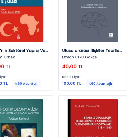
'nın Sektörel Yapısı Ve
Ulusalararası İlişkiler Teorileri
e-Afrika İlişkileri
Üzerine Diyaloglar
im Örnek
Emrah Utku Gökçe
im Örnek
00 TL
40,00 TL
iyatı:
Basılı Fiyatı:
0 TL
100,00 TL
%60 Avantajlı
%60 Avantajlı