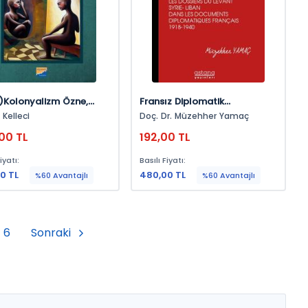
)Kolonyalizm Özne,
Fransız Diplomatik
Ve Siyasal Melezlik
Belgelerinde Yakındoğu
Kelleci
Doç. Dr. Müzehher Yamaç
Suriye-Lübnan Dosyaları 1918
00 TL
192,00 TL
– 1940 Cilt Vıı
iyatı:
Basılı Fiyatı:
0 TL
480,00 TL
%60 Avantajlı
%60 Avantajlı
6
Sonraki