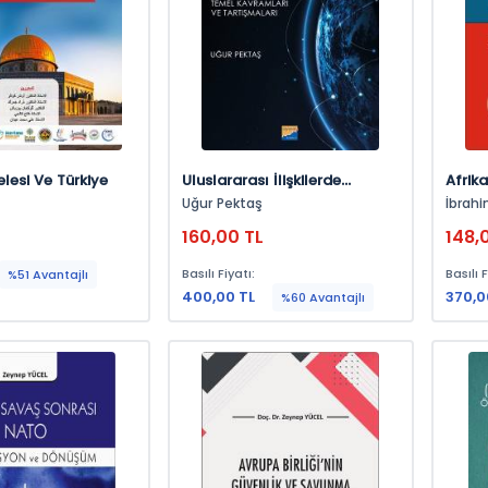
elesi Ve Türkiye
Uluslararası İlişkilerde
Afrika
İnşacılık: Kökeni, Temel
Türkiy
Uğur Pektaş
İbrah
Kavramları Ve Araştırmaları
İbrah
160,00 TL
148,
Basılı Fiyatı:
Basılı F
%51 Avantajlı
400,00 TL
370,0
%60 Avantajlı