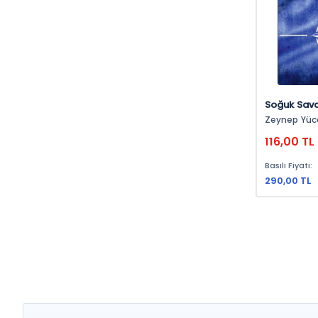
Soğuk Sava
Adaptasyo
Zeynep Yüc
Zeynep Yüc
116,00 TL
Basılı Fiyatı:
290,00 TL