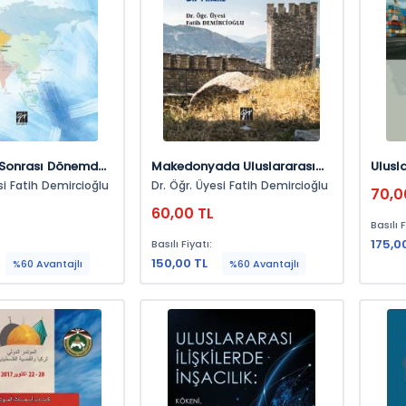
Sonrası Dönemde
Makedonyada Uluslararası
Ulusl
a İslamcılık
Barış Ve Güvenlik: Tarihsel
Küres
si Fatih Demircioğlu
Dr. Öğr. Üyesi Fatih Demircioğlu
70,0
Kurumsalcı Bir Analiz
60,00 TL
Basılı F
175,0
Basılı Fiyatı:
150,00 TL
%60 Avantajlı
%60 Avantajlı