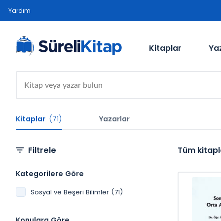
Yardım
Kitaplar
Ya
Kitaplar
(71)
Yazarlar
Filtrele
Tüm kitapl
Kategorilere Göre
Sosyal ve Beşeri Bilimler (71)
Konulara Göre