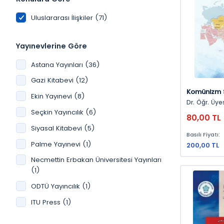
Uluslararası İlişkiler (71)
Yayınevlerine Göre
Astana Yayınları (36)
Gazi Kitabevi (12)
Komünizm 
Ekin Yayınevi (8)
Orta Asyad
Dr. Öğr. Üye
Seçkin Yayıncılık (6)
80,00 TL
Siyasal Kitabevi (5)
Basılı Fiyatı:
Palme Yayınevi (1)
200,00 TL
Necmettin Erbakan Üniversitesi Yayınları
(1)
ODTÜ Yayıncılık (1)
ITU Press (1)