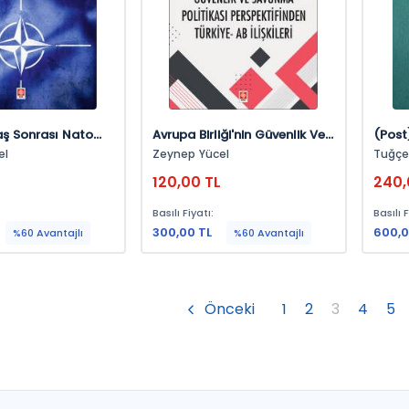
ş Sonrası Nato
Avrupa Birliği'nin Güvenlik Ve
(Post
n Ve Dönüşüm
Savunma Politikası
Arzu 
el
Zeynep Yücel
Tuğçe 
el
Perpektifinden Türkiye-Ab
120,00 TL
240,
İlişkileri
Basılı Fiyatı:
Basılı F
300,00 TL
600,0
%60 Avantajlı
%60 Avantajlı
Önceki
1
2
3
4
5