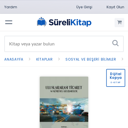
Yardım
Üye Girişi
Kayıt Olun
Menü
ANASAYFA
KITAPLAR
SOSYAL VE BEŞERI BILIMLER
Dijital
Kopya
E-KİTAP