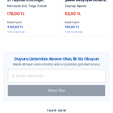
21. Yüzyılda Orta Doğu
Şevket Mirziyoyev Dönemi
Bölgesel Politikalar –
Türkiye-Özbekistan İlişkileri
Ramazan İzol, Tolga Öztürk
Zeynep Alpınar
Uluslararası Sorunlar –
(2016-2021)
176,00 TL
52,00 TL
Küresel Aktörler
Basılı Fiyatı:
Basılı Fiyatı:
440,00 TL
130,00 TL
%60 Avantajlı
%60 Avantajlı
Duyuru Listemize Abone Olun, İlk Siz Okuyun
Merak etmeyin asla rahatsız edici e-postalar göndermiyoruz.
Abone Olun
TAKİP EDİN