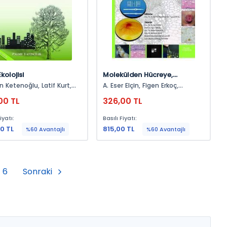
kolojisi
Molekülden Hücreye,
Dokudan Fizyolojiye Biyoloji
tenoğlu, Latif Kurt,
A. Eser Elçin, Figen Erkoç,
Deneyleri
ihan Tuğ
Mehtap Öztekin, Ali Derya Atik,
00 TL
326,00 TL
Rabia Sarıkaya, Mahmut Selvi
iyatı:
Basılı Fiyatı:
0 TL
815,00 TL
%60 Avantajlı
%60 Avantajlı
6
Sonraki