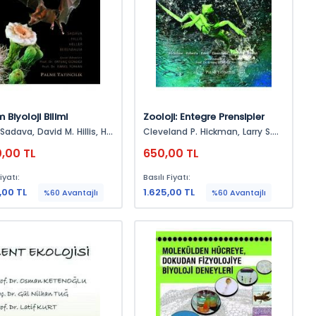
Biyoloji Bilimi
Zooloji: Entegre Prensipler
 David M. Hillis, H.
Cleveland P. Hickman, Larry S.
Craig Heller, May R. Berenboum
Roberts, Susan L. Keen, David
0,00 TL
650,00 TL
J.eisenhour, Allan Larson, Helen
I'anson
iyatı:
Basılı Fiyatı:
,00 TL
1.625,00 TL
%60 Avantajlı
%60 Avantajlı