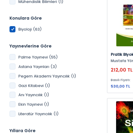
Mühendislik Bilimleri (1)
Konulara Göre
Biyoloji (63)
Yayınevlerine Göre
Pratik Biyo
Palme Yayınevi (55)
Sağlık Bilim
Mustafa Y
Astana Yayınları (3)
212,00 TL
Pegem Akademi Yayıncılık (1)
Basılı Fiyatı:
Gazi Kitabevi (1)
530,00 TL
Anı Yayıncılık (1)
Ekin Yayınevi (1)
Literatür Yayıncılık (1)
Yıllara Göre