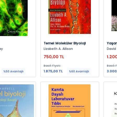
Temel Moleküler Biyoloji
Yaşam 
ay
Lizabeth A. Allison
David Sadava,
750,00 TL
1.20
Basılı Fiyatı:
Basılı F
1.875,00 TL
3.000
%50 Avantajlı
%60 Avantajlı