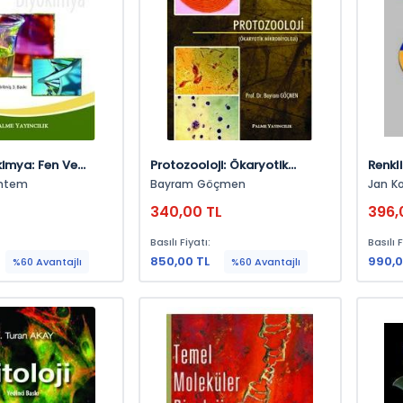
kimya: Fen Ve
Protozooloji: Ökaryotik
Renkl
ciler İçin
Mikrobiyoloji
öntem
Bayram Göçmen
Jan Koolman,
Roeh
340,00 TL
396,
Basılı Fiyatı:
Basılı F
850,00 TL
990,0
%60 Avantajlı
%60 Avantajlı