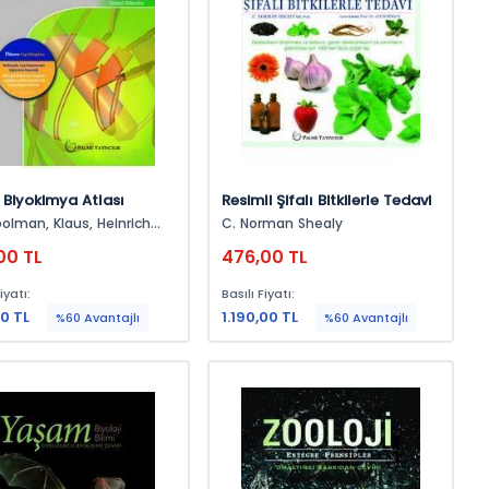
i Biyokimya Atlası
Resimli Şifalı Bitkilerle Tedavi
 Klaus, Heinrich
C. Norman Shealy
m
00 TL
476,00 TL
iyatı:
Basılı Fiyatı:
0 TL
1.190,00 TL
%60 Avantajlı
%60 Avantajlı