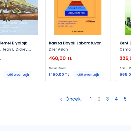
emel Biyoloji:
Kanıta Dayalı Laboratuvar
Kent E
veli
Tıbbı: İlkeler Uygulamalar Ve
ey,
Diler Aslan
Osman Ke
Çözümler
Kelly A. Hogan, Jane B. Reece
Gül N
L
460,00 TL
226,
Basılı Fiyatı:
Basılı F
1.150,00 TL
565,0
%60 Avantajlı
%60 Avantajlı
Önceki
1
2
3
4
5