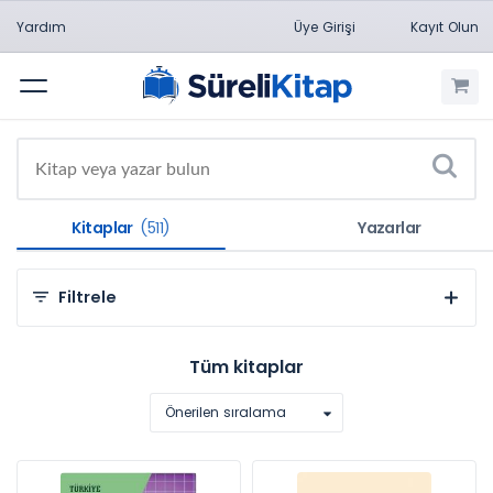
Yardım
Üye Girişi
Kayıt Olun
Menü
Kitaplar
(511)
Yazarlar
Filtrele
Kategorilere Göre
Tüm kitaplar
Sosyal ve Beşeri Bilimler (511)
Önerilen sıralama
Konulara Göre
Ekonomi (511)