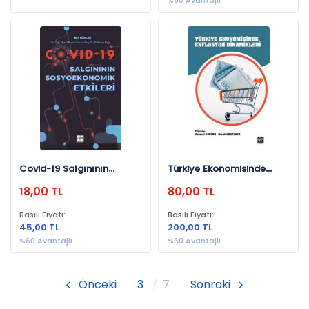
%60 Avantajlı
Covid-19 Salgınının
Türkiye Ekonomisinde
Sosyoekonomik Etkileri
Enflasyon Dinamikleri
18,00 TL
80,00 TL
Basılı Fiyatı:
Basılı Fiyatı:
45,00 TL
200,00 TL
%60 Avantajlı
%60 Avantajlı
Önceki
3
7
Sonraki