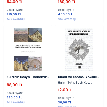
84,00 TL
160,00 TL
Öztürk
Basılı Fiyatı:
Basılı Fiyatı:
210,00 TL
400,00 TL
%60 Avantajlı
%60 Avantajlı
Kula'nın Sosyo-Ekonomik
Kırsal Ve Kentsel Yoksulluk
Yapısının Akademik
Göstergeleri Üzerine Bir
Halim Tatlı, Beşir Koç,
88,00 TL
Perspektifinden Araştır
Analiz
Doğan Barak, Müslüm Polat
12,00 TL
Basılı Fiyatı:
220,00 TL
Basılı Fiyatı:
%60 Avantajlı
30,00 TL