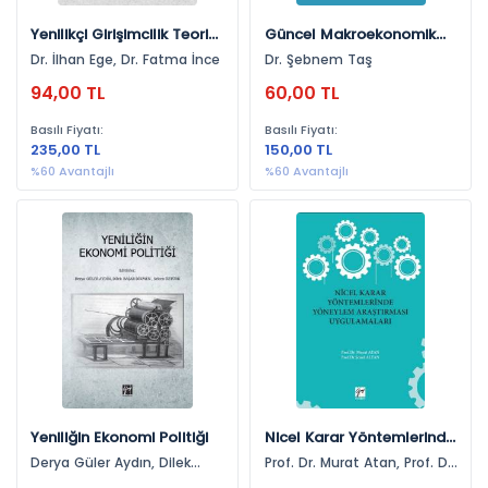
2015 (2)
Yenilikçi Girişimcilik Teori-
Güncel Makroekonomik
Uygulama
Sorunlar
2010 (1)
Dr. İlhan Ege, Dr. Fatma İnce
Dr. Şebnem Taş
2012 (1)
94,00 TL
60,00 TL
2008 (1)
Basılı Fiyatı:
Basılı Fiyatı:
235,00 TL
150,00 TL
2009 (1)
%60 Avantajlı
%60 Avantajlı
Yeniliğin Ekonomi Politiği
Nicel Karar Yöntemlerinde
Yöneylem Araştırması
Derya Güler Aydın, Dilek
Prof. Dr. Murat Atan, Prof. Dr.
Uygulamaları
Başar Dikmen, Selcen
Şenol Altan