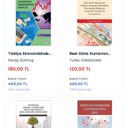
Yayınevlerine Göre
Gazi Kitabevi (256)
Ekin Yayınevi (150)
Astana Yayınları (47)
Siyasal Kitabevi (22)
Türkiye Ekonomisinde
Reel Döviz Kurlarının
Literatür Yayıncılık (19)
Makroekonomik Sorunlar
Yabancı Sermaye
Savaş Durmuş
Tutku Ünkaracalar
Savaş Durmuş
Yatırımları Üzerindeki
Phoenix Yayınevi (5)
180,00 TL
120,00 TL
Etkisinin Panel Veri Analizi
Yeni İnsan Yayınevi (4)
İle İncelenmesi Tutku
Basılı Fiyatı:
Basılı Fiyatı:
Ünkaracalar
Palme Yayınevi (2)
450,00 TL
300,00 TL
%60 Avantajlı
%60 Avantajlı
Seçkin Yayıncılık (2)
Necmettin Erbakan Üniversitesi Yayınları (2)
Pegem Akademi Yayıncılık (1)
Efil Yayınevi (1)