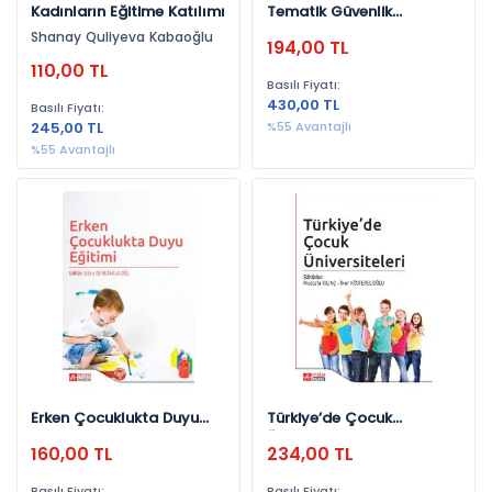
Kadınların Eğitime Katılımı
Tematik Güvenlik
2016 (20)
Çalışmaları
Shanay Quliyeva Kabaoğlu
194,00 TL
2018 (18)
110,00 TL
Basılı Fiyatı:
2017 (18)
430,00 TL
Basılı Fiyatı:
2015 (16)
245,00 TL
%55 Avantajlı
%55 Avantajlı
2014 (15)
2011 (11)
2026 (8)
2012 (7)
2010 (5)
2013 (5)
2004 (2)
2009 (2)
Erken Çocuklukta Duyu
Türkiye’de Çocuk
Eğitimi
Üniversiteleri
2008 (2)
160,00 TL
234,00 TL
2000 (1)
Basılı Fiyatı:
Basılı Fiyatı: