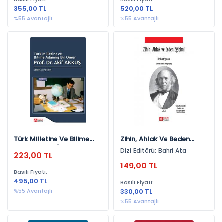
2006 (1)
355,00 TL
520,00 TL
%55 Avantajlı
%55 Avantajlı
2007 (1)
Türk Milletine Ve Bilime
Zihin, Ahlak Ve Beden
Adanmış Bir Ömür Prof. Dr.
Eğitimi
Dizi Editörü: Bahri Ata
223,00 TL
Akif Akkuş
149,00 TL
Basılı Fiyatı:
495,00 TL
Basılı Fiyatı:
%55 Avantajlı
330,00 TL
%55 Avantajlı