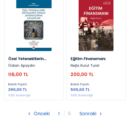
Özel Yeteneklilerin
Eğitim Finansmanı
Eğitimlerine Yönelik
Özkan Apaydın
Nejla Kurul Tural
Zenginleştirme
116,00 TL
200,00 TL
Çalışmaları Özkan
Apaydın
Basılı Fiyatı:
Basılı Fiyatı:
290,00 TL
500,00 TL
%60 Avantajlı
%60 Avantajlı
Önceki
1
5
Sonraki