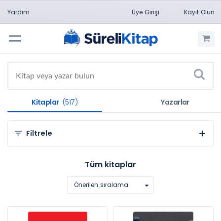
Yardım
Üye Girişi
Kayıt Olun
Menü
Kitaplar
(517)
Yazarlar
Filtrele
Kategorilere Göre
Tüm kitaplar
Sosyal ve Beşeri Bilimler (507)
Önerilen sıralama
Doğa Bilimleri (5)
Güzel Sanatlar (2)
Kültür Yayınları (2)