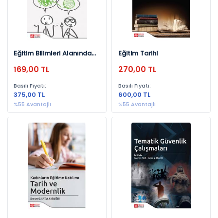
Astana Yayınları (6)
Necmettin Erbakan Üniversitesi Yayınları (5)
Phoenix Yayınevi (3)
Efil Yayınevi (3)
Eğitim Bilimleri Alanında
Eğitim Tarihi
Elektronik Mentorluk
Say Kitap (2)
169,00 TL
270,00 TL
Omca Yayınları (1)
Basılı Fiyatı:
Basılı Fiyatı:
375,00 TL
600,00 TL
Yıllara Göre
%55 Avantajlı
%55 Avantajlı
2020 (131)
2021 (74)
2024 (50)
2022 (43)
2023 (38)
2025 (23)
2019 (23)