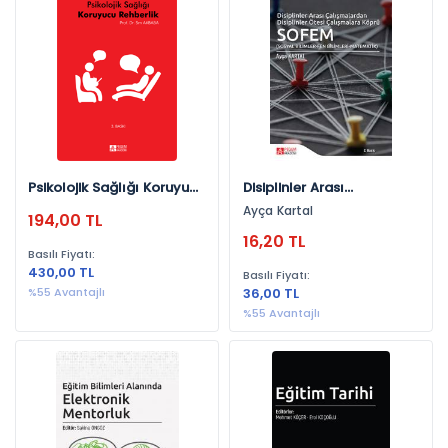
Üniversite Yayınları (1)
Konulara Göre
Eğitim (517)
Yayınevlerine Göre
Psikolojik Sağlığı Koruyucu
Disiplinler Arası
Anı Yayıncılık (212)
Rehberlik
Çalışmalardan Disiplinler
Ayça Kartal
194,00 TL
Ötesi Çalışmalara Köprü:
Pegem Akademi Yayıncılık (180)
16,20 TL
Sofem
Basılı Fiyatı:
Gazi Kitabevi (26)
430,00 TL
Basılı Fiyatı:
Yeni İnsan Yayınevi (25)
%55 Avantajlı
36,00 TL
%55 Avantajlı
Vizetek Yayıncılık (25)
Siyasal Kitabevi (11)
Palme Yayınevi (9)
Ekin Yayınevi (9)