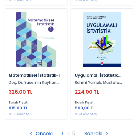
%60 Avantajlı
%60 Avantajlı
Matematiksel İstatistik-1
Uygulamalı İstatistik
Mustafa Köseoğlu
Doç. Dr. Yasemin Kayhan
Rahmi Yamak, Mustafa
Atılgan, Doç. Dr. Derya Ersel
Köseoğlu
326,00 TL
224,00 TL
Basılı Fiyatı:
Basılı Fiyatı:
815,00 TL
560,00 TL
%60 Avantajlı
%60 Avantajlı
Önceki
1
5
Sonraki