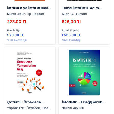
İstatistik Ve İstatistiksel
Temel İstatistik-Adım
Yorumlama Teknikleri
Adım Yaklaşım
Murat Altun, Işıl Bozkurt
Allan G. Bluman
Murat Altun
228,00 TL
626,00 TL
Basılı Fiyatı:
Basılı Fiyatı:
570,00 TL
1.565,00 TL
%60 Avantajlı
%60 Avantajlı
Çözümlü Örneklerle
İstatistik – 1 Değişkenlik
Örnekleme Yöntemlerine
Ve Eğilim Ölçüleri Olasılık
Yaprak Arzu Özdemir, Sinem
Necati Alp Erilli
Giriş Araştırma Türleri –
Teorisi – İstatistiksel
Tuğba Şahin Tekin, A.