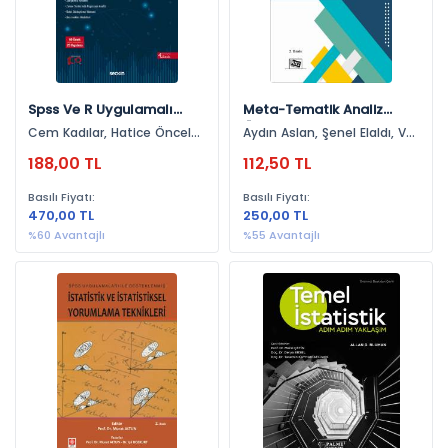
2021 (7)
2025 (7)
2017 (6)
Spss Ve R Uygulamalı
Meta-Tematik Analiz
2016 (6)
Zaman Serileri Analizine
Örnek Uygulamalar
Cem Kadılar, Hatice Öncel
Aydın Aslan, Şenel Elaldı, Veli
Giriş
2020 (6)
Çekim
Batdı
188,00 TL
112,50 TL
2022 (6)
Basılı Fiyatı:
Basılı Fiyatı:
2023 (3)
470,00 TL
250,00 TL
%60 Avantajlı
%55 Avantajlı
2014 (1)