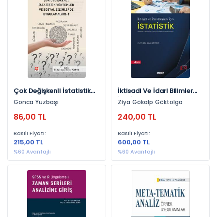
Konulara Göre
İstatistik (64)
Yayınevlerine Göre
Seçkin Yayıncılık (31)
Gazi Kitabevi (17)
Çok Değişkenli İstatistik
İktisadi Ve İdari Bilimler
Palme Yayınevi (6)
Yöntemler Ve Sosyal
İçin İstatistik Minitab 17 Ve
Gonca Yüzbaşı
Ziya Gökalp Göktolga
Bilimlerde Uygulamaları-1
Spss 22 Çözümlü
Ekin Yayınevi (5)
86,00 TL
240,00 TL
Gonca Yüzbaşı
Örneklerle Desteklenmiştir
Pegem Akademi Yayıncılık (4)
Basılı Fiyatı:
Basılı Fiyatı:
Anı Yayıncılık (1)
215,00 TL
600,00 TL
%60 Avantajlı
%60 Avantajlı
Yıllara Göre
2024 (8)
2019 (7)
2018 (7)