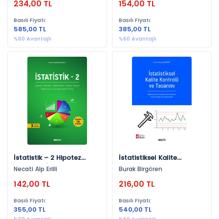
234,00 TL
154,00 TL
Örnekleme Yöntemleri
Dağılımlar
Alptekin Esin
Örnekleme Dağılımı
Basılı Fiyatı:
Basılı Fiyatı:
585,00 TL
385,00 TL
%60 Avantajlı
%60 Avantajlı
İstatistik – 2 Hipotez
İstatistiksel Kalite
Testleri – İstatistiksel
Kontrolü Ve Tasarımı
Necati Alp Erilli
Burak Birgören
Tahmin Teorisi Regresyon
İstatistiksel Süreç
142,00 TL
216,00 TL
Ve Korelasyon Analizi
Kontrolü, Deney Tasarımı,
Kabul Örneklemesi Ve
Basılı Fiyatı:
Basılı Fiyatı:
Güvenilirlik
355,00 TL
540,00 TL