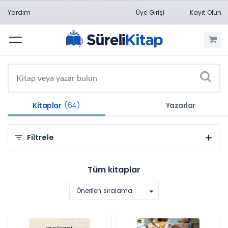
Yardım
Üye Girişi
Kayıt Olun
Menü
Kitaplar
(64)
Yazarlar
Filtrele
Kategorilere Göre
Tüm kitaplar
Mühendislik Bilimleri (24)
Önerilen sıralama
Sosyal ve Beşeri Bilimler (24)
Doğa Bilimleri (16)