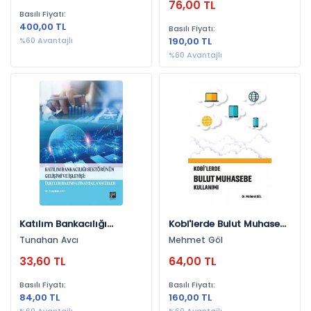
76,00 TL
Raporlama Standardı
Basılı Fiyatı:
17:Sigorta Sözleşmeleri
400,00 TL
Basılı Fiyatı:
%60 Avantajlı
190,00 TL
%60 Avantajlı
Katılım Bankacılığı
Kobi'lerde Bulut Muhasebe
Sektörünün Gelişimi Ve
Kullanımı
Tunahan Avcı
Mehmet Göl
İşleyişi: Ülkeler Alanında
33,60 TL
64,00 TL
Finansal Analizler
Basılı Fiyatı:
Basılı Fiyatı:
84,00 TL
160,00 TL