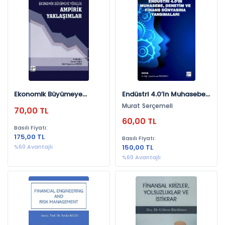
Yayınevlerine Göre
Gazi Kitabevi (47)
Ekin Yayınevi (40)
Literatür Yayıncılık (18)
Necmettin Erbakan Üniversitesi Yayınları (2)
Ekonomik Büyümeye
Endüstri 4.0’In Muhasebe,
Seçkin Yayıncılık (2)
Ampirik Yaklaşımlar
Denetim Ve Finans
Murat Serçemeli
70,00 TL
Dünyasına Yansımaları
60,00 TL
Yıllara Göre
Basılı Fiyatı:
175,00 TL
Basılı Fiyatı:
2020 (21)
%60 Avantajlı
150,00 TL
2021 (20)
%60 Avantajlı
2022 (15)
2023 (12)
2019 (9)
2025 (7)