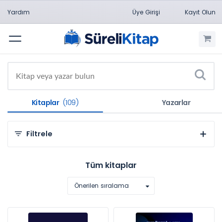
Yardım
Üye Girişi
Kayıt Olun
Menü
Kitaplar
(109)
Yazarlar
Filtrele
Kategorilere Göre
Tüm kitaplar
Sosyal ve Beşeri Bilimler (109)
Önerilen sıralama
Konulara Göre
Finans (109)