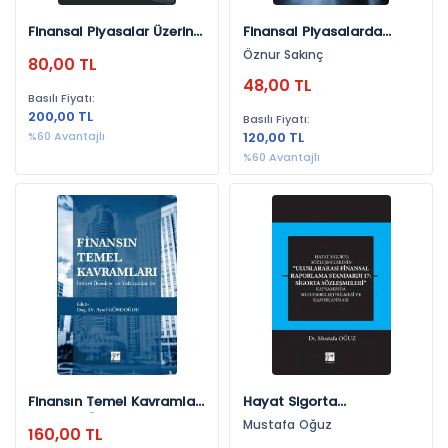
Finansal Piyasalar Üzerine
Finansal Piyasalarda
Güncel Araştırmalar
Yatırımcının Korunması
Öznur Sakınç
80,00 TL
48,00 TL
Basılı Fiyatı:
200,00 TL
Basılı Fiyatı:
%60 Avantajlı
120,00 TL
%60 Avantajlı
Finansın Temel Kavramları
Hayat Sigorta
-Güncel Örnekler Ve
Sözleşmelerinin
Mustafa Oğuz
160,00 TL
Yaklaşımlar İle
Uluslararası Finansal