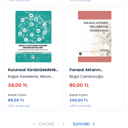
%60 Avantajlı
%60 Avantajlı
Kurumsal Sürdürülebilirlik
Parasal Aktarım
Kavramının Hisse Senedi
Mekanizması Kredi Kanalı
Kağan Karademir, Merve
Birgül Cambazoğlu
Getirisine Etkisi
Karacaer Ulusoy
34,00 TL
80,00 TL
Basılı Fiyatı:
Basılı Fiyatı:
85,00 TL
200,00 TL
%60 Avantajlı
%60 Avantajlı
Önceki
1
Sonraki