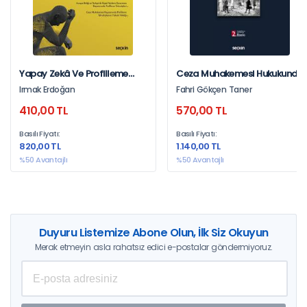
Yapay Zekâ Ve Profilleme
Ceza Muhakemesi Hukukunda
Teknolojilerinin Ceza
Adil Yargılanma Hakkı
Irmak Erdoğan
Fahri Gökçen Taner
Muhakemesinde Kişisel Veri
Bağlamında Çelişme Ve
410,00 TL
570,00 TL
İşlenmesine Etkileri
Silahların Eşitliği
Basılı Fiyatı:
Basılı Fiyatı:
820,00 TL
1.140,00 TL
%50 Avantajlı
%50 Avantajlı
Duyuru Listemize Abone Olun, İlk Siz Okuyun
Merak etmeyin asla rahatsız edici e-postalar göndermiyoruz.