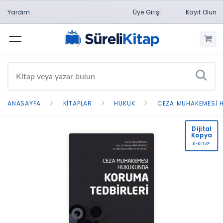
Yardım
Üye Girişi
Kayıt Olun
Menü
ANASAYFA
KITAPLAR
HUKUK
CEZA MUHAKEMESI 
Dijital
Kopya
E-KİTAP