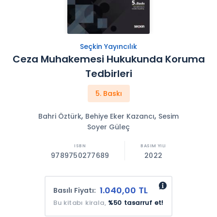
Seçkin Yayıncılık
Ceza Muhakemesi Hukukunda Koruma
Tedbirleri
5. Baskı
,
,
Bahri Öztürk
Behiye Eker Kazancı
Sesim
Soyer Güleç
9789750277689
2022
1.040,00 TL
Basılı Fiyatı:
Bu kitabı kirala,
%50 tasarruf et!