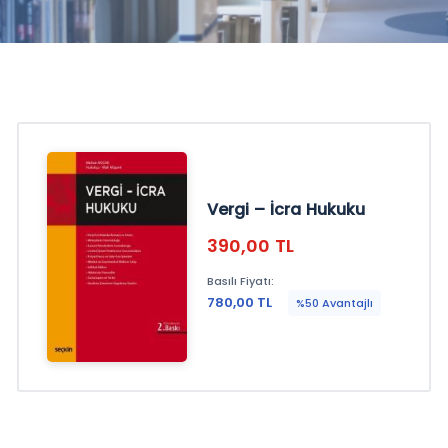
 ile
ayın!
Vergi – İcra Hukuku
390,00 TL
Basılı Fiyatı:
780,00 TL
%50 Avantajlı