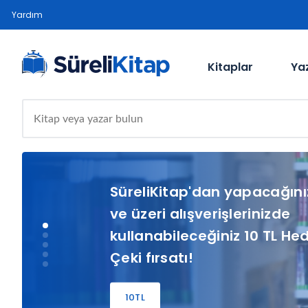
Yardım
En İyi Sosyal ve Beşeri Bilim
Kitapları SüreliKitap'da!
Kitaplar
Ya
İncelemek için tıklayınız
SüreliKitap'dan yapacağını
ve üzeri alışverişlerinizde
kullanabileceğiniz 10 TL He
Çeki fırsatı!
10TL