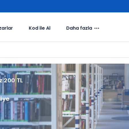
zarlar
Kod ile Al
Daha fazla
z 200 TL
diye