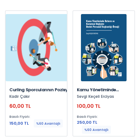
Curling Sporcularının Pozisyonlarına
Kamu Yönetiminde
Göre Psikolojik Beceri Ve Kişilik
Reform Ve Kurumsal
Kadir Çakır
Sevgi Keçeli Erciyas
Özelliklerinin İncelenmesi
Değişim: Devlet Personel
60,00 TL
100,00 TL
Başkanlığı Örneği
Basılı Fiyatı:
Basılı Fiyatı:
250,00 TL
150,00 TL
%60 Avantajlı
%60 Avantajlı