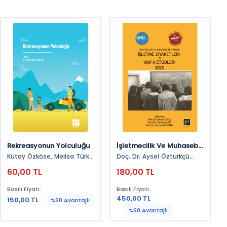
Rekreasyonun Yolculuğu
İşletmecilik Ve Muhasebe
Eğitiminde İşletme
Kutay Özköse, Melisa Türk,
Doç. Dr. Aysel Öztürkçü
Ziyaretleri Ve Vak’a
Mihriban Şare Kaman,
Akçay, Doç. Dr. Esin Nesrin
60,00 TL
180,00 TL
Reşad Huseynov, Simge
Can, Doç. Dr. İbrahim
Etüdleri 2025
Nur Şengüler
Çemberlitaş, Doç. Dr.
Basılı Fiyatı:
Basılı Fiyatı:
Mehmet Günlük, Doç.
450,00 TL
150,00 TL
Dr.yusuf Işık, Dr. Göksal
%60 Avantajlı
Selahatdin Kelten, Dr. Öğr.
%60 Avantajlı
Üyesi Çağla Demir Pali, Dr.
Öğr. Üyesi Ebru Yay Özer,