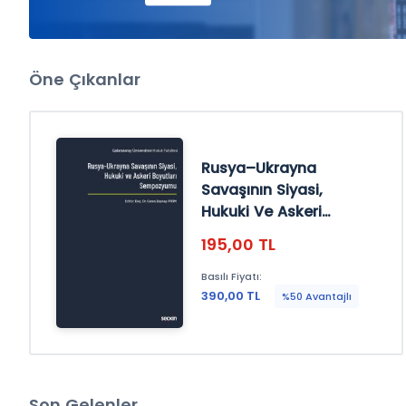
Öne Çıkanlar
Dijital Kitap Kiralama Modeli
maliyet avantajlarını yakal
Rusya–Ukrayna
Savaşının Siyasi,
İncelemek için tıklayınız
Hukuki Ve Askeri
Boyutları Sempozyumu
195,00 TL
Basılı Fiyatı:
390,00 TL
%50 Avantajlı
En İyi Hukuk İçerikleri
SüreliKitap'da!
Son Gelenler