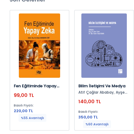
İncelemek için tıklayınız
En İyi Mühendislik İçerikleri
SüreliKitap'da!
Fen Eğitiminde Yapay
Bilim İletişimi Ve Medya
Zeka
Atif Çağlar Ababay, Ayşe
İncelemek için tıklayınız
99,00 TL
Nur Özer, Dilvin İpek, Eda
140,00 TL
Keskin Uslu, Günay
Basılı Fiyatı:
Koyuncu, Hicabi Arslan, İlker
220,00 TL
Basılı Fiyatı:
Türkeri, Mert İnal, Onur
350,00 TL
Tatar, Savaş Sarıaltun,
%55 Avantajlı
Semra Çam Sönmez,
%60 Avantajlı
Serhat Çoban, Tuğçe Yıldız
Üzelgün, Ülkü Sönmez,