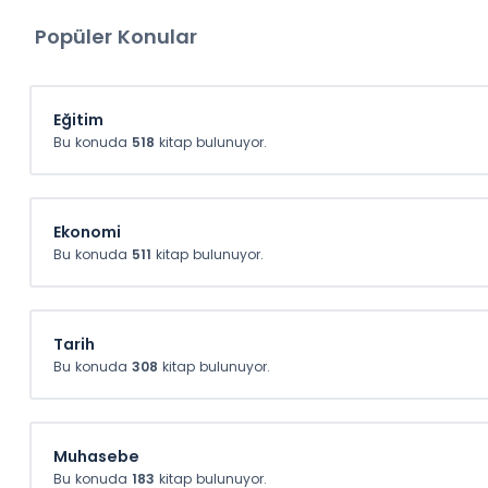
Yunus Kaptan, Zeynep Ayer
Popüler Konular
Öztok
En İyi Sosyal ve Beşeri Bilim
Kitapları SüreliKitap'da!
Eğitim
Bu konuda
518
kitap bulunuyor.
İncelemek için tıklayınız
Ekonomi
Bu konuda
511
kitap bulunuyor.
SüreliKitap'dan yapacağını
ve üzeri alışverişlerinizde
Tarih
Bu konuda
308
kitap bulunuyor.
kullanabileceğiniz 10 TL He
Çeki fırsatı!
Muhasebe
10TL
Bu konuda
183
kitap bulunuyor.