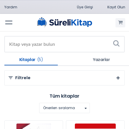
Yardım
Üye Girişi
Kayıt Olun
Menü
Kitaplar
(5)
Yazarlar
Filtrele
Kategorilere Göre
Tüm kitaplar
Mühendislik Bilimleri (3)
Önerilen sıralama
Sosyal ve Beşeri Bilimler (2)
Konulara Göre