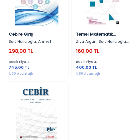
Cebire Giriş
Temel Matematik
Kavramların Künyesi
Sait Halıcıoğlu, Ahmet
Ziya Argün, Sait Halıcıoğlu,
Arıkan
Ahmet Arıkan, Safure Bulut
298,00 TL
160,00 TL
Basılı Fiyatı:
Basılı Fiyatı:
745,00 TL
400,00 TL
%60 Avantajlı
%60 Avantajlı